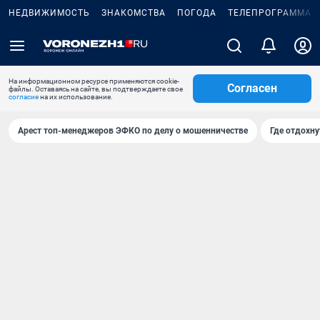
НЕДВИЖИМОСТЬ
ЗНАКОМСТВА
ПОГОДА
ТЕЛЕПРОГРАММА
На информационном ресурсе применяются cookie-
Согласен
файлы. Оставаясь на сайте, вы подтверждаете свое
согласие
на их использование.
Арест топ-менеджеров ЭФКО по делу о мошенничестве
Где отдохну