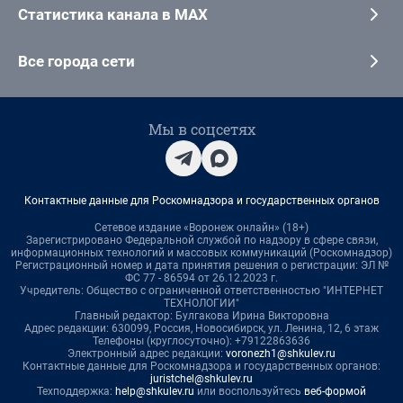
Статистика канала в MAX
Все города сети
Мы в соцсетях
Контактные данные для Роскомнадзора и государственных органов
Сетевое издание «Воронеж онлайн» (18+)
Зарегистрировано Федеральной службой по надзору в сфере связи,
информационных технологий и массовых коммуникаций (Роскомнадзор)
Регистрационный номер и дата принятия решения о регистрации: ЭЛ №
ФС 77 - 86594 от 26.12.2023 г.
Учредитель: Общество с ограниченной ответственностью "ИНТЕРНЕТ
ТЕХНОЛОГИИ"
Главный редактор: Булгакова Ирина Викторовна
Адрес редакции: 630099, Россия, Новосибирск, ул. Ленина, 12, 6 этаж
Телефоны (круглосуточно): +79122863636
Электронный адрес редакции:
voronezh1@shkulev.ru
Контактные данные для Роскомнадзора и государственных органов:
juristchel@shkulev.ru
Техподдержка:
help@shkulev.ru
или воспользуйтесь
веб-формой