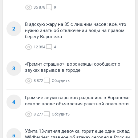
35 878
9
В адскую жару на 35 с лишним часов: всё, что
2
нужно знать об отключении воды на правом
берегу Воронежа
12 354
4
«Гремит страшно»: воронежцы сообщают о
3
звуках взрывов в городе
8 872
Обсудить
Громкие звуки взрывов раздались в Воронеже
4
вскоре после объявления ракетной опасности
8 277
Обсудить
Убита 13-летняя девочка, горит еще один склад
5
Wildberries: главное об атаках сегодня в России