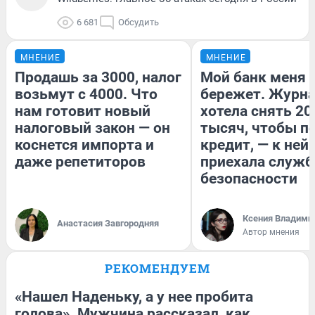
6 681
Обсудить
МНЕНИЕ
МНЕНИЕ
Продашь за 3000, налог
Мой банк меня
возьмут с 4000. Что
бережет. Журн
нам готовит новый
хотела снять 20
налоговый закон — он
тысяч, чтобы п
коснется импорта и
кредит, — к ней
даже репетиторов
приехала служб
безопасности
Ксения Владими
Анастасия Завгородняя
Автор мнения
РЕКОМЕНДУЕМ
«Нашел Наденьку, а у нее пробита
голова». Мужчина рассказал, как