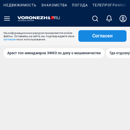
НЕДВИЖИМОСТЬ
ЗНАКОМСТВА
ПОГОДА
ТЕЛЕПРОГРАММА
На информационном ресурсе применяются cookie-
Согласен
файлы. Оставаясь на сайте, вы подтверждаете свое
согласие
на их использование.
Арест топ-менеджеров ЭФКО по делу о мошенничестве
Где отдохну