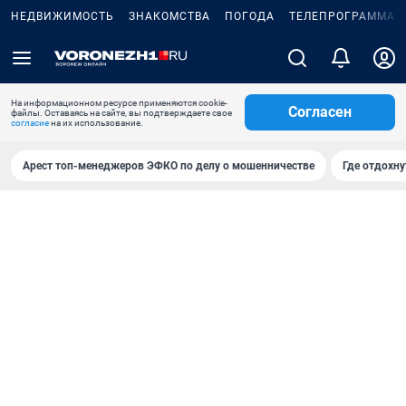
НЕДВИЖИМОСТЬ
ЗНАКОМСТВА
ПОГОДА
ТЕЛЕПРОГРАММА
На информационном ресурсе применяются cookie-
Согласен
файлы. Оставаясь на сайте, вы подтверждаете свое
согласие
на их использование.
Арест топ-менеджеров ЭФКО по делу о мошенничестве
Где отдохну