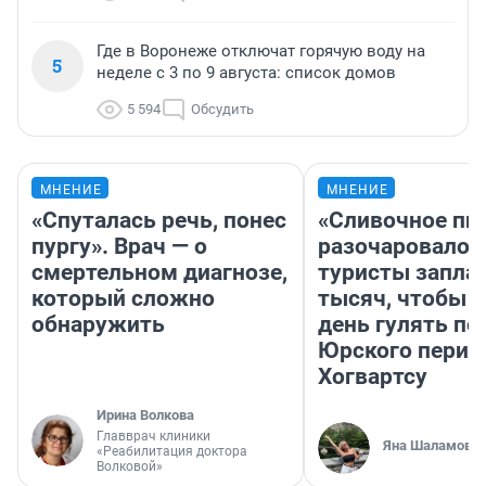
Где в Воронеже отключат горячую воду на
5
неделе с 3 по 9 августа: список домов
5 594
Обсудить
МНЕНИЕ
МНЕНИЕ
«Спуталась речь, понес
«Сливочное пи
пургу». Врач — о
разочаровало»
смертельном диагнозе,
туристы запла
который сложно
тысяч, чтобы 
обнаружить
день гулять по
Юрского перио
Хогвартсу
Ирина Волкова
Главврач клиники
Яна Шаламова
«Реабилитация доктора
Волковой»