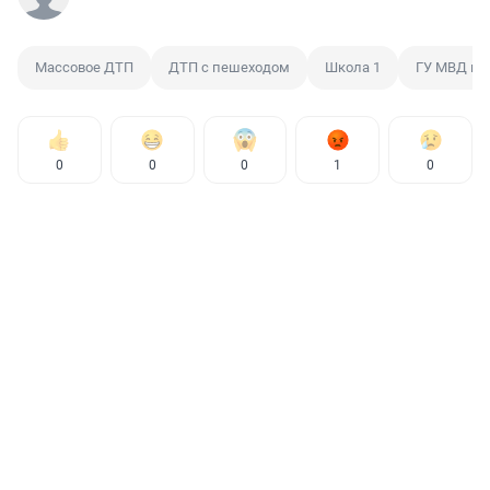
Массовое ДТП
ДТП с пешеходом
Школа 1
ГУ МВД по
0
0
0
1
0