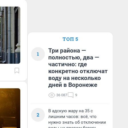
ТОП 5
Три района —
1
полностью, два —
частично: где
конкретно отключат
воду на несколько
дней в Воронеже
36 087
9
В адскую жару на 35 с
2
лишним часов: всё, что
нужно знать об отключении