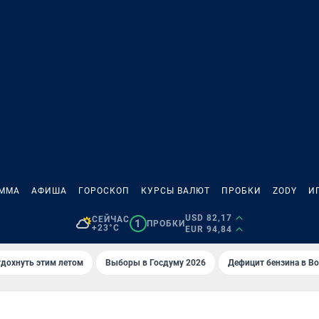
АММА
АФИША
ГОРОСКОП
КУРСЫ ВАЛЮТ
ПРОБКИ
ZODY
И
USD 82,17
СЕЙЧАС
1
ПРОБКИ
+23°C
EUR 94,84
тдохнуть этим летом
Выборы в Госдуму 2026
Дефицит бензина в В