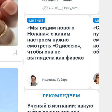
6 758
Обсудить
МНЕНИЕ
МНЕНИЕ
«Мы видим нового
«Спутал
Нолана»: с каким
пургу».
настроем нужно
смерте
смотреть «Одиссею»,
которы
чтобы она не
обнару
выглядела как фиаско
Ир
Гл
Надежда Губарь
«Р
Во
РЕКОМЕНДУЕМ
Ученый в изгнании: какую
тайну хранит могила