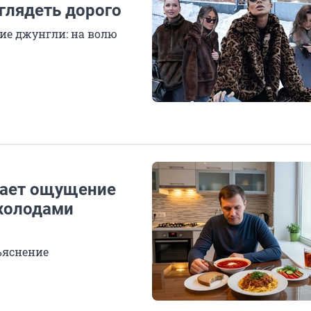
глядеть дорого
кие джунгли: на волю
здает ощущение
 холодами
ъяснение