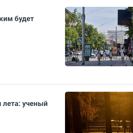
аким будет
 лета: ученый
р