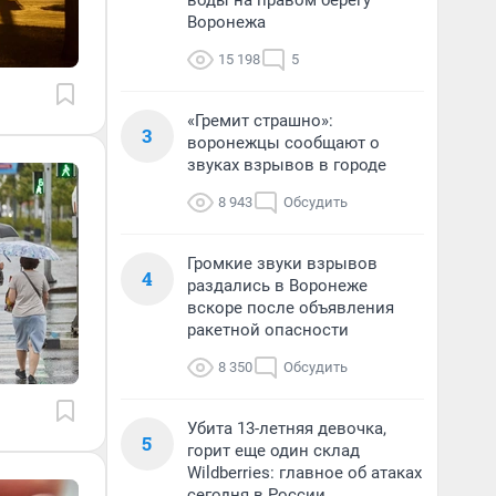
воды на правом берегу
Воронежа
15 198
5
«Гремит страшно»:
3
воронежцы сообщают о
звуках взрывов в городе
8 943
Обсудить
Громкие звуки взрывов
4
раздались в Воронеже
вскоре после объявления
ракетной опасности
8 350
Обсудить
Убита 13-летняя девочка,
5
горит еще один склад
Wildberries: главное об атаках
сегодня в России