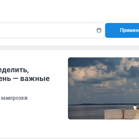
Примен
еделить,
сень — важные
 заморозки