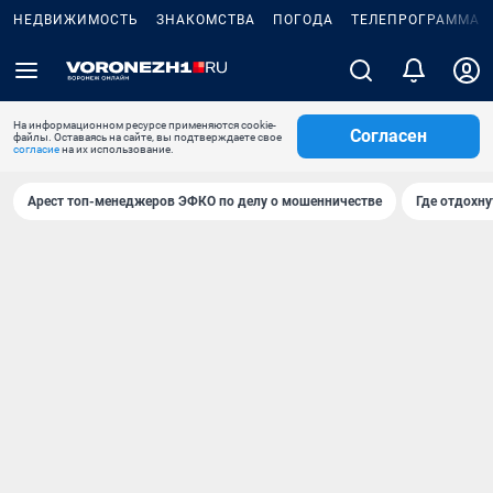
НЕДВИЖИМОСТЬ
ЗНАКОМСТВА
ПОГОДА
ТЕЛЕПРОГРАММА
На информационном ресурсе применяются cookie-
Согласен
файлы. Оставаясь на сайте, вы подтверждаете свое
согласие
на их использование.
Арест топ-менеджеров ЭФКО по делу о мошенничестве
Где отдохну