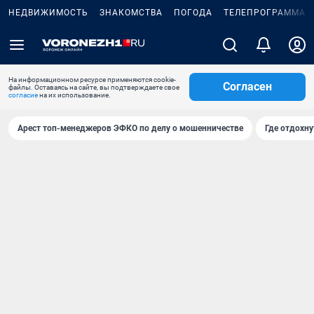
НЕДВИЖИМОСТЬ
ЗНАКОМСТВА
ПОГОДА
ТЕЛЕПРОГРАММА
На информационном ресурсе применяются cookie-
Согласен
файлы. Оставаясь на сайте, вы подтверждаете свое
согласие
на их использование.
Арест топ-менеджеров ЭФКО по делу о мошенничестве
Где отдохну