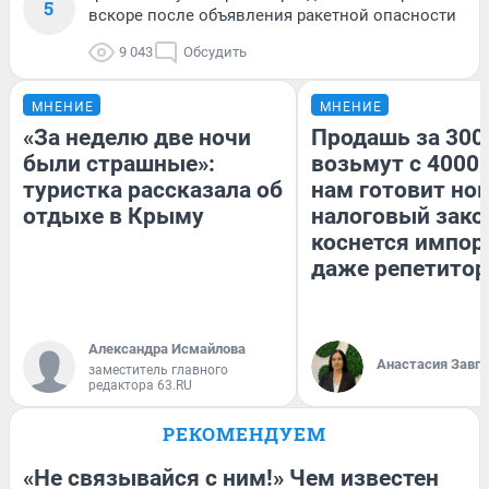
5
вскоре после объявления ракетной опасности
9 043
Обсудить
МНЕНИЕ
МНЕНИЕ
«За неделю две ночи
Продашь за 3000
были страшные»:
возьмут с 4000.
туристка рассказала об
нам готовит но
отдыхе в Крыму
налоговый зако
коснется импор
даже репетитор
Александра Исмайлова
Анастасия Завг
заместитель главного
редактора 63.RU
РЕКОМЕНДУЕМ
«Не связывайся с ним!» Чем известен