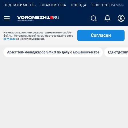
НЕДВИЖИМОСТЬ
ЗНАКОМСТВА
ПОГОДА
ТЕЛЕПРОГРАММА
На информационном ресурсе применяются cookie-
Согласен
файлы. Оставаясь на сайте, вы подтверждаете свое
согласие
на их использование.
Арест топ-менеджеров ЭФКО по делу о мошенничестве
Где отдохну