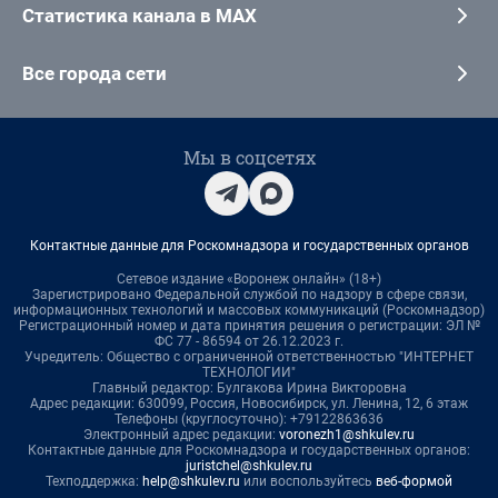
Статистика канала в MAX
Все города сети
Мы в соцсетях
Контактные данные для Роскомнадзора и государственных органов
Сетевое издание «Воронеж онлайн» (18+)
Зарегистрировано Федеральной службой по надзору в сфере связи,
информационных технологий и массовых коммуникаций (Роскомнадзор)
Регистрационный номер и дата принятия решения о регистрации: ЭЛ №
ФС 77 - 86594 от 26.12.2023 г.
Учредитель: Общество с ограниченной ответственностью "ИНТЕРНЕТ
ТЕХНОЛОГИИ"
Главный редактор: Булгакова Ирина Викторовна
Адрес редакции: 630099, Россия, Новосибирск, ул. Ленина, 12, 6 этаж
Телефоны (круглосуточно): +79122863636
Электронный адрес редакции:
voronezh1@shkulev.ru
Контактные данные для Роскомнадзора и государственных органов:
juristchel@shkulev.ru
Техподдержка:
help@shkulev.ru
или воспользуйтесь
веб-формой