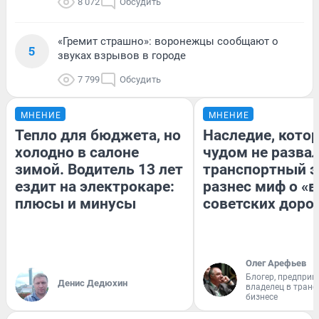
8 072
Обсудить
«Гремит страшно»: воронежцы сообщают о
5
звуках взрывов в городе
7 799
Обсудить
МНЕНИЕ
МНЕНИЕ
Тепло для бюджета, но
Наследие, кото
холодно в салоне
чудом не разва
зимой. Водитель 13 лет
транспортный э
ездит на электрокаре:
разнес миф о «
плюсы и минусы
советских доро
Олег Арефьев
Блогер, предприн
Денис Дедюхин
владелец в тран
бизнесе