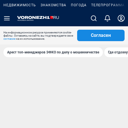
НЕДВИЖИМОСТЬ
ЗНАКОМСТВА
ПОГОДА
ТЕЛЕПРОГРАММА
На информационном ресурсе применяются cookie-
Согласен
файлы. Оставаясь на сайте, вы подтверждаете свое
согласие
на их использование.
Арест топ-менеджеров ЭФКО по делу о мошенничестве
Где отдохну