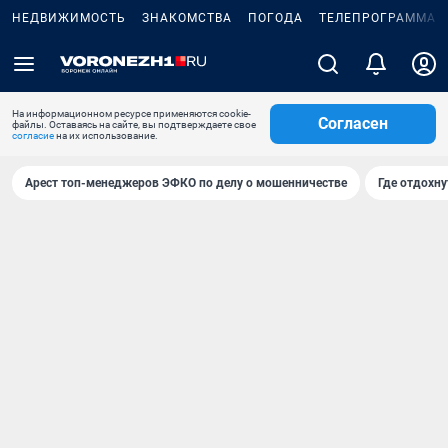
НЕДВИЖИМОСТЬ
ЗНАКОМСТВА
ПОГОДА
ТЕЛЕПРОГРАММА
На информационном ресурсе применяются cookie-
Согласен
файлы. Оставаясь на сайте, вы подтверждаете свое
согласие
на их использование.
Арест топ-менеджеров ЭФКО по делу о мошенничестве
Где отдохну