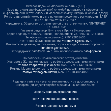
Сетевое издание «Воронеж онлайн» (18+)
Зарегистрировано Федеральной службой по надзору в сфере связи,
информационных технологий и массовых коммуникаций (Роскомнадзор)
Регистрационный номер и дата принятия решения о регистрации: ЭЛ №
ФС 77 - 86594 от 26.12.2023 г.
Учредитель: Общество с ограниченной ответственностью "ИНТЕРНЕТ
ТЕХНОЛОГИИ"
Главный редактор: Булгакова Ирина Викторовна
Адрес редакции: 630099, Россия, Новосибирск, ул. Ленина, 12, 6 этаж
Телефоны (круглосуточно): +79122863636
Электронный адрес редакции:
voronezh1@shkulev.ru
Контактные данные для Роскомнадзора и государственных органов:
juristchel@shkulev.ru
Техподдержка:
help@shkulev.ru
или воспользуйтесь
веб-формой
По вопросам коммерческого сотрудничества:
Жапарова Жанна, менеджер по работе с федеральными клиентами
zhanna.zhaparova@shkulev.ru
, моб. + 7 982 640 34 32
Ревина Мария, директор по работе с федеральными клиентами
mariya.revina@shkulev.ru
, моб. +7 910 402 4056
Редакция сайта не несет ответственности за достоверность
информации, содержащейся в рекламных объявлениях.
Информация об ограничениях
Политика использования cookies
Рекомендательные системы