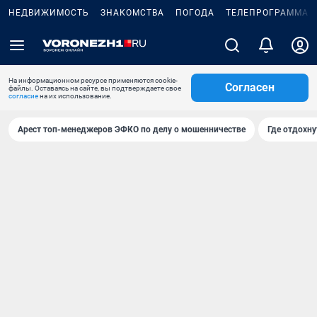
НЕДВИЖИМОСТЬ
ЗНАКОМСТВА
ПОГОДА
ТЕЛЕПРОГРАММА
На информационном ресурсе применяются cookie-
Согласен
файлы. Оставаясь на сайте, вы подтверждаете свое
согласие
на их использование.
Арест топ-менеджеров ЭФКО по делу о мошенничестве
Где отдохну