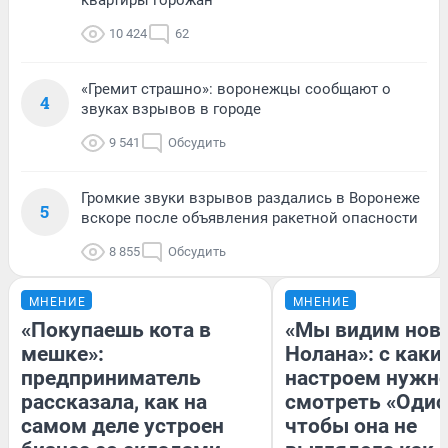
квартиры горожан
10 424
62
«Гремит страшно»: воронежцы сообщают о
4
звуках взрывов в городе
9 541
Обсудить
Громкие звуки взрывов раздались в Воронеже
5
вскоре после объявления ракетной опасности
8 855
Обсудить
МНЕНИЕ
МНЕНИЕ
«Покупаешь кота в
«Мы видим нов
мешке»:
Нолана»: с каки
предприниматель
настроем нужн
рассказала, как на
смотреть «Одис
самом деле устроен
чтобы она не