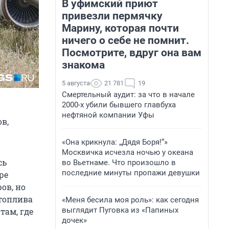
В уфимский приют
привезли пермячку
Марину, которая почти
ничего о себе не помнит.
Посмотрите, вдруг она вам
знакома
5 августа
21 781
19
Смертельный аудит: за что в начале
2000-х убили бывшего главбуха
нефтяной компании Уфы
в,
«Она крикнула: „Дядя Боря!“»
Москвичка исчезла ночью у океана
сь
во Вьетнаме. Что произошло в
последние минуты пропажи девушки
ре
ов, но
 топлива
«Меня бесила моя роль»: как сегодня
выглядит Пуговка из «Папиных
там, где
дочек»