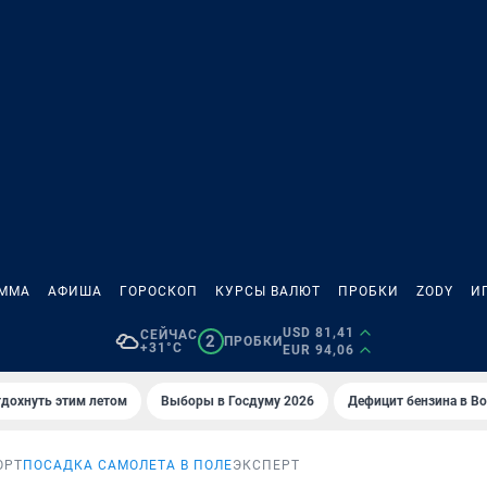
АММА
АФИША
ГОРОСКОП
КУРСЫ ВАЛЮТ
ПРОБКИ
ZODY
И
USD 81,41
СЕЙЧАС
2
ПРОБКИ
+31°C
EUR 94,06
тдохнуть этим летом
Выборы в Госдуму 2026
Дефицит бензина в В
ОРТ
ПОСАДКА САМОЛЕТА В ПОЛЕ
ЭКСПЕРТ