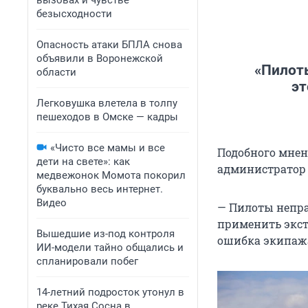
вызовах и чувстве
безысходности
Опасность атаки БПЛА снова
объявили в Воронежской
«Пилоты
области
эт
Легковушка влетела в толпу
пешеходов в Омске — кадры
«Чисто все мамы и все
Подобного мнен
дети на свете»: как
администратор 
медвежонок Момота покорил
буквально весь интернет.
Видео
— Пилоты непра
применить экст
Вышедшие из-под контроля
ошибка экипажа
ИИ-модели тайно общались и
спланировали побег
14-летний подросток утонул в
реке Тихая Сосна в