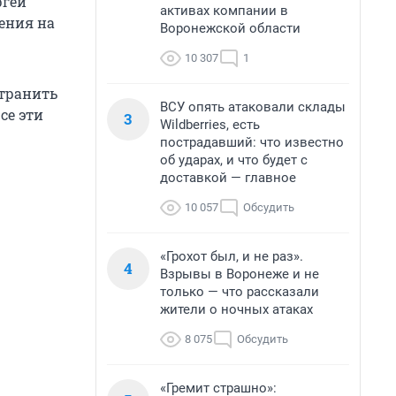
ргей
активах компании в
ения на
Воронежской области
10 307
1
странить
ВСУ опять атаковали склады
се эти
3
Wildberries, есть
пострадавший: что известно
об ударах, и что будет с
доставкой — главное
10 057
Обсудить
«Грохот был, и не раз».
4
Взрывы в Воронеже и не
только — что рассказали
жители о ночных атаках
8 075
Обсудить
«Гремит страшно»: