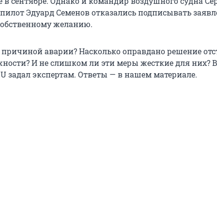
 в сентябре. Однако и командир воздушного судна Се
й пилот Эдуард Семенов отказались подписывать заявл
собственному желанию.
ь причиной аварии? Насколько оправдано решение от
жности? И не слишком ли эти меры жесткие для них? В
U задал экспертам. Ответы — в нашем материале.