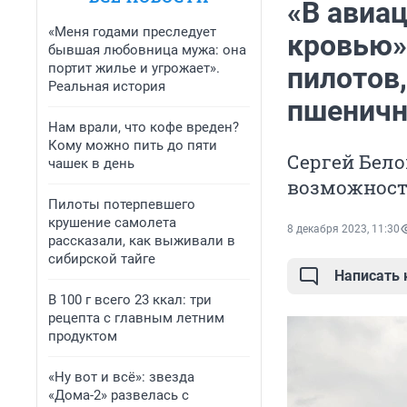
«В авиа
«Меня годами преследует
кровью»
бывшая любовница мужа: она
портит жилье и угрожает».
пилотов
Реальная история
пшеничн
Нам врали, что кофе вреден?
Кому можно пить до пяти
Сергей Бело
чашек в день
возможност
Пилоты потерпевшего
крушение самолета
8 декабря 2023, 11:30
рассказали, как выживали в
сибирской тайге
Написать
В 100 г всего 23 ккал: три
рецепта с главным летним
продуктом
«Ну вот и всё»: звезда
«Дома-2» развелась с