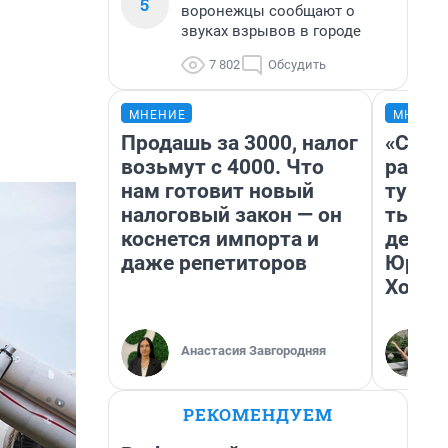
5
воронежцы сообщают о
звуках взрывов в городе
7 802
Обсудить
МНЕНИЕ
МНЕНИ
Продашь за 3000, налог
«Слив
возьмут с 4000. Что
разоч
нам готовит новый
турис
налоговый закон — он
тысяч
коснется импорта и
день 
даже репетиторов
Юрско
Хогва
Анастасия Завгородняя
РЕКОМЕНДУЕМ