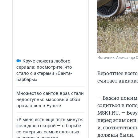
Источник: 
Александр 
Круче сюжета любого
сериала: посмотрите, что
Вероятнее всег
стало с актерами «Санта-
Барбары»
считает авиаэкс
Множество сайтов враз стали
— Важно понима
недоступны: массовый сбой
садиться в поле,
произошел в Рунете
MSK1.RU. — Безу
«У меня есть еще пять минут»:
перед этим они
фельдшер скорой — о борьбе
и, соответствен
со смертью, самых сложных
должны были.