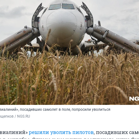
виалиний», посадивших самолет в поле, попросили уволиться
Ощепков / NGS.RU
авиалиний»
решили уволить пилотов
, посадивших сам