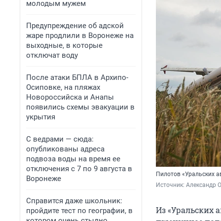
молодым мужем
Предупреждение об адской
жаре продлили в Воронеже на
выходные, в которые
отключат воду
После атаки БПЛА в Архипо-
Осиповке, на пляжах
Новороссийска и Анапы
появились схемы эвакуации в
укрытия
С ведрами — сюда:
опубликованы адреса
подвоза воды на время ее
отключения с 7 по 9 августа в
Пилотов «Уральских а
Воронеже
Источник: 
Александр 
Справится даже школьник:
Из «Уральских 
пройдите тест по географии, в
котором очень стыдно