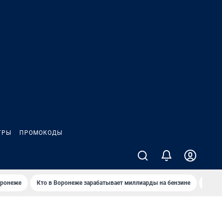
ГРЫ
ПРОМОКОДЫ
оронеже
Кто в Воронеже зарабатывает миллиарды на бензине
Где в