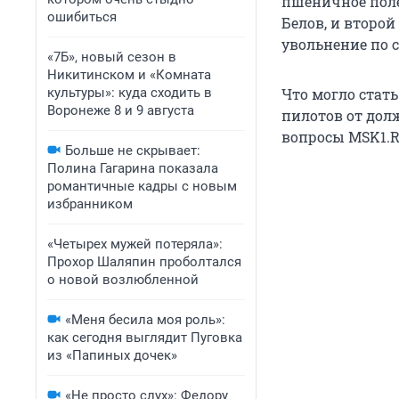
пшеничное поле
ошибиться
Белов, и второ
увольнение по 
«7Б», новый сезон в
Никитинском и «Комната
культуры»: куда сходить в
Что могло стат
Воронеже 8 и 9 августа
пилотов от дол
вопросы MSK1.R
Больше не скрывает:
Полина Гагарина показала
романтичные кадры с новым
избранником
«Четырех мужей потеряла»:
Прохор Шаляпин проболтался
о новой возлюбленной
«Меня бесила моя роль»:
как сегодня выглядит Пуговка
из «Папиных дочек»
«Не просто слух»: Федору