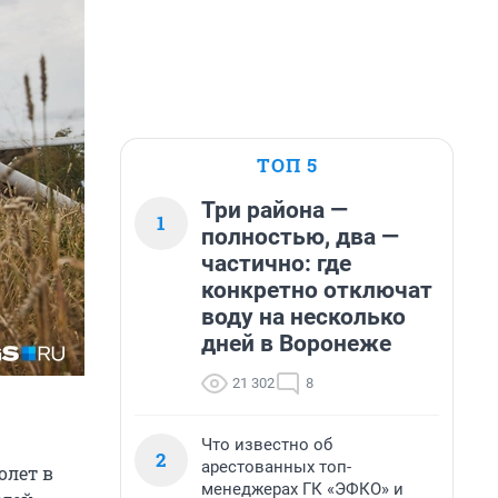
ТОП 5
Три района —
1
полностью, два —
частично: где
конкретно отключат
воду на несколько
дней в Воронеже
21 302
8
Что известно об
2
арестованных топ-
олет в
менеджерах ГК «ЭФКО» и