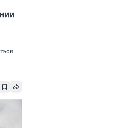
нии
ться