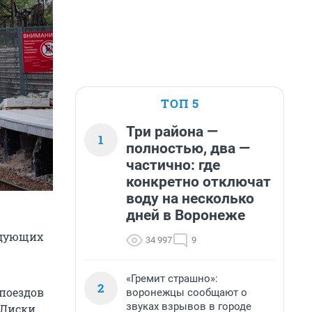
ТОП 5
Три района —
1
полностью, два —
частично: где
конкретно отключат
воду на несколько
дней в Воронеже
едующих
34 997
9
«Гремит страшно»:
2
поездов
воронежцы сообщают о
звуках взрывов в городе
Лиски,