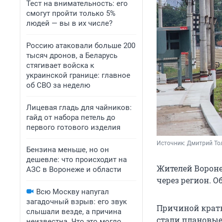
Тест на внимательность: его
смогут пройти только 5%
людей — вы в их числе?
Россию атаковали больше 200
тысяч дронов, а Беларусь
стягивает войска к
украинской границе: главное
об СВО за неделю
Лицевая гладь для чайников:
гайд от набора петель до
первого готового изделия
Источник: 
Дмитрий То
Бензина меньше, но он
дешевле: что происходит на
Жителей Вороне
АЗС в Воронеже и области
через регион. 
Всю Москву напугал
загадочный взрыв: его звук
Причиной крат
слышали везде, а причина
стали плановые
неизвестна. Что это могло