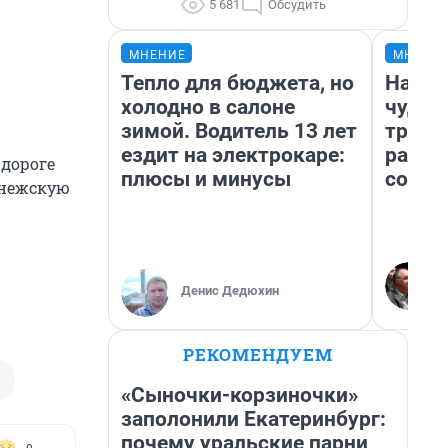
5 681
Обсудить
МНЕНИЕ
МНЕНИ
Тепло для бюджета, но
Насле
холодно в салоне
чудом
зимой. Водитель 13 лет
транс
ездит на электрокаре:
разне
 дороге
плюсы и минусы
совет
онежскую
Денис Дедюхин
РЕКОМЕНДУЕМ
«Сыночки-корзиночки»
заполонили Екатеринбург:
почему уральские парни