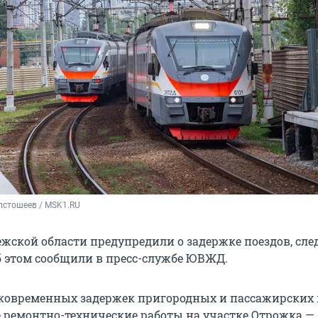
лстошеев / MSK1.RU
жской области предупредили о задержке поездов, сл
Об этом сообщили в пресс-службе ЮВЖД.
ковременных задержек пригородных и пассажирских 
 ремонтно-технические работы на участке Отрожка — 