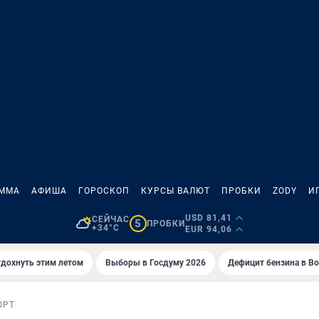
АММА
АФИША
ГОРОСКОП
КУРСЫ ВАЛЮТ
ПРОБКИ
ZODY
И
USD 81,41
СЕЙЧАС
5
ПРОБКИ
+34°C
EUR 94,06
тдохнуть этим летом
Выборы в Госдуму 2026
Дефицит бензина в В
ОРТ