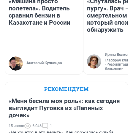
«Машина просто
«Спуталась реч
полетела». Водитель
пургу». Врач — 
сравнил бензин в
смертельном д
Казахстане и России
который слож
обнаружить
Ирина Волкова
Главврач клини
Анатолий Кузнецов
«Реабилитация 
Волковой»
РЕКОМЕНДУЕМ
«Меня бесила моя роль»: как сегодня
выглядит Пуговка из «Папиных
дочек»
15 часов
6 046
1
«Не хочется в это верить». Как сложилась судьба