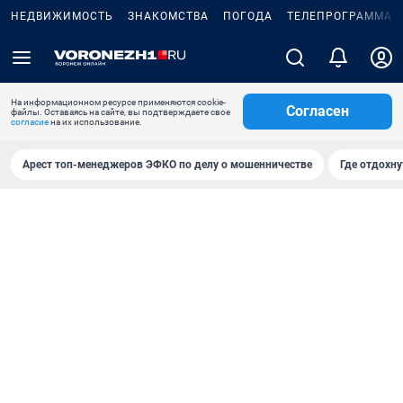
НЕДВИЖИМОСТЬ
ЗНАКОМСТВА
ПОГОДА
ТЕЛЕПРОГРАММА
На информационном ресурсе применяются cookie-
Согласен
файлы. Оставаясь на сайте, вы подтверждаете свое
согласие
на их использование.
Арест топ-менеджеров ЭФКО по делу о мошенничестве
Где отдохну