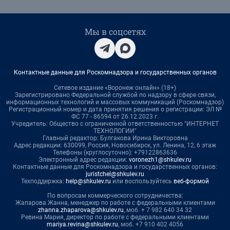
Мы в соцсетях
Контактные данные для Роскомнадзора и государственных органов
Сетевое издание «Воронеж онлайн» (18+)
Зарегистрировано Федеральной службой по надзору в сфере связи,
информационных технологий и массовых коммуникаций (Роскомнадзор)
Регистрационный номер и дата принятия решения о регистрации: ЭЛ №
ФС 77 - 86594 от 26.12.2023 г.
Учредитель: Общество с ограниченной ответственностью "ИНТЕРНЕТ
ТЕХНОЛОГИИ"
Главный редактор: Булгакова Ирина Викторовна
Адрес редакции: 630099, Россия, Новосибирск, ул. Ленина, 12, 6 этаж
Телефоны (круглосуточно): +79122863636
Электронный адрес редакции:
voronezh1@shkulev.ru
Контактные данные для Роскомнадзора и государственных органов:
juristchel@shkulev.ru
Техподдержка:
help@shkulev.ru
или воспользуйтесь
веб-формой
По вопросам коммерческого сотрудничества:
Жапарова Жанна, менеджер по работе с федеральными клиентами
zhanna.zhaparova@shkulev.ru
, моб. + 7 982 640 34 32
Ревина Мария, директор по работе с федеральными клиентами
mariya.revina@shkulev.ru
, моб. +7 910 402 4056