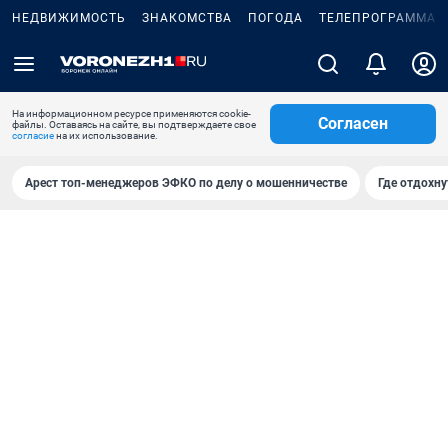
НЕДВИЖИМОСТЬ
ЗНАКОМСТВА
ПОГОДА
ТЕЛЕПРОГРАММА
На информационном ресурсе применяются cookie-
Согласен
файлы. Оставаясь на сайте, вы подтверждаете свое
согласие
на их использование.
Арест топ-менеджеров ЭФКО по делу о мошенничестве
Где отдохну