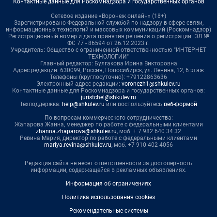
Контактные данные для Роскомнадзора и государственных органов
Сетевое издание «Воронеж онлайн» (18+)
Зарегистрировано Федеральной службой по надзору в сфере связи,
информационных технологий и массовых коммуникаций (Роскомнадзор)
Регистрационный номер и дата принятия решения о регистрации: ЭЛ №
ФС 77 - 86594 от 26.12.2023 г.
Учредитель: Общество с ограниченной ответственностью "ИНТЕРНЕТ
ТЕХНОЛОГИИ"
Главный редактор: Булгакова Ирина Викторовна
Адрес редакции: 630099, Россия, Новосибирск, ул. Ленина, 12, 6 этаж
Телефоны (круглосуточно): +79122863636
Электронный адрес редакции:
voronezh1@shkulev.ru
Контактные данные для Роскомнадзора и государственных органов:
juristchel@shkulev.ru
Техподдержка:
help@shkulev.ru
или воспользуйтесь
веб-формой
По вопросам коммерческого сотрудничества:
Жапарова Жанна, менеджер по работе с федеральными клиентами
zhanna.zhaparova@shkulev.ru
, моб. + 7 982 640 34 32
Ревина Мария, директор по работе с федеральными клиентами
mariya.revina@shkulev.ru
, моб. +7 910 402 4056
Редакция сайта не несет ответственности за достоверность
информации, содержащейся в рекламных объявлениях.
Информация об ограничениях
Политика использования cookies
Рекомендательные системы