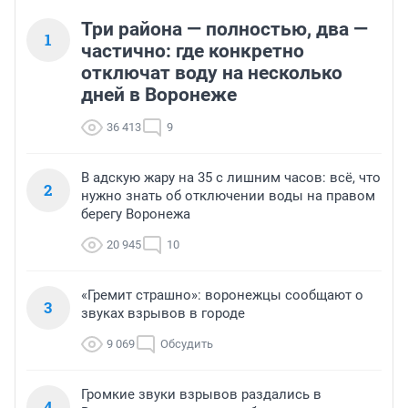
Три района — полностью, два —
1
частично: где конкретно
отключат воду на несколько
дней в Воронеже
36 413
9
В адскую жару на 35 с лишним часов: всё, что
2
нужно знать об отключении воды на правом
берегу Воронежа
20 945
10
«Гремит страшно»: воронежцы сообщают о
3
звуках взрывов в городе
9 069
Обсудить
Громкие звуки взрывов раздались в
4