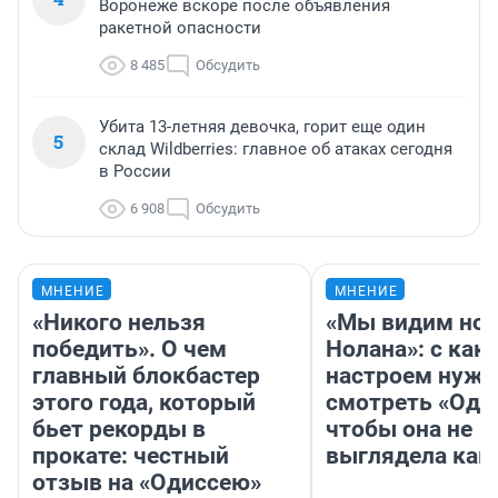
Воронеже вскоре после объявления
ракетной опасности
8 485
Обсудить
Убита 13-летняя девочка, горит еще один
5
склад Wildberries: главное об атаках сегодня
в России
6 908
Обсудить
МНЕНИЕ
МНЕНИЕ
«Никого нельзя
«Мы видим нов
победить». О чем
Нолана»: с как
главный блокбастер
настроем нужн
этого года, который
смотреть «Оди
бьет рекорды в
чтобы она не
прокате: честный
выглядела как
отзыв на «Одиссею»