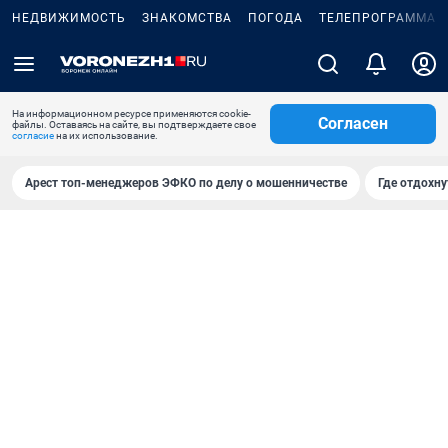
НЕДВИЖИМОСТЬ
ЗНАКОМСТВА
ПОГОДА
ТЕЛЕПРОГРАММА
На информационном ресурсе применяются cookie-
Согласен
файлы. Оставаясь на сайте, вы подтверждаете свое
согласие
на их использование.
Арест топ-менеджеров ЭФКО по делу о мошенничестве
Где отдохну