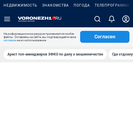
НЕДВИЖИМОСТЬ
ЗНАКОМСТВА
ПОГОДА
ТЕЛЕПРОГРАММА
На информационном ресурсе применяются cookie-
Согласен
файлы. Оставаясь на сайте, вы подтверждаете свое
согласие
на их использование.
Арест топ-менеджеров ЭФКО по делу о мошенничестве
Где отдохну