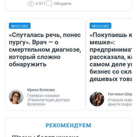
6 911
Обсудить
МНЕНИЕ
МНЕНИЕ
«Спуталась речь, понес
«Покупаешь ко
пургу». Врач — о
мешке»:
смертельном диагнозе,
предпринимат
который сложно
рассказала, как
обнаружить
самом деле ус
бизнес со скл
дешевых това
Ирина Волкова
Наталья Шорох
Главврач клиники
«Реабилитация доктора
Открыла кофейн
Волковой»
деньги соцразв
РЕКОМЕНДУЕМ