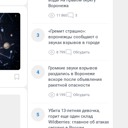
воды на правом берегу
Воронежа
11 860
3
«Гремит страшно»:
3
воронежцы сообщают о
звуках взрывов в городе
8 799
Обсудить
Громкие звуки взрывов
4
раздались в Воронеже
вскоре после объявления
ракетной опасности
8 199
Обсудить
Убита 13-летняя девочка,
5
горит еще один склад
Wildberries: главное об атаках
сегодня в России