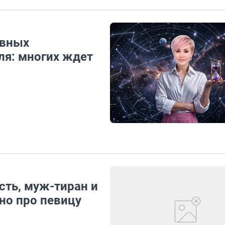
авных
ля: многих ждет
сть, муж-тиран и
но про певицу