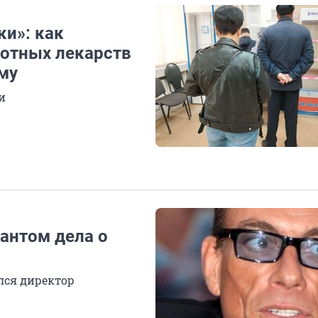
ки»: как
отных лекарств
ому
и
антом дела о
лся директор