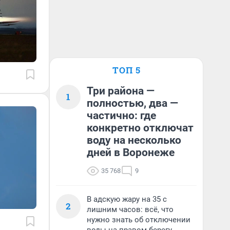
ТОП 5
Три района —
1
полностью, два —
частично: где
конкретно отключат
воду на несколько
дней в Воронеже
35 768
9
В адскую жару на 35 с
2
лишним часов: всё, что
нужно знать об отключении