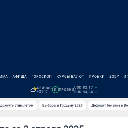
АММА
АФИША
ГОРОСКОП
КУРСЫ ВАЛЮТ
ПРОБКИ
ZODY
И
USD 82,17
СЕЙЧАС
0
ПРОБКИ
+23°C
EUR 94,84
тдохнуть этим летом
Выборы в Госдуму 2026
Дефицит бензина в В