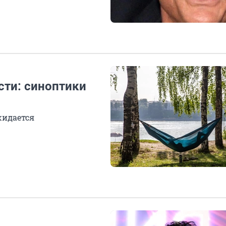
сти: синоптики
жидается