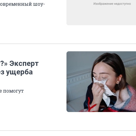
 современный шоу-
р?» Эксперт
ез ущерба
е помогут