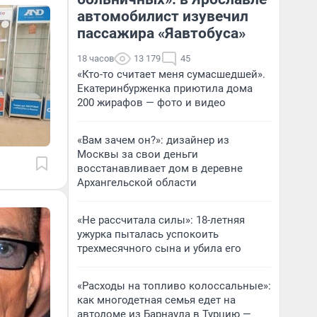
автомобилист изувечил
пассажира «Яавтобуса»
18 часов
13 179
45
«Кто-то считает меня сумасшедшей».
Екатеринбурженка приютила дома
200 жирафов — фото и видео
«Вам зачем он?»: дизайнер из
Москвы за свои деньги
восстанавливает дом в деревне
Архангельской области
«Не рассчитала силы»: 18-летняя
ужурка пыталась успокоить
трехмесячного сына и убила его
«Расходы на топливо колоссальные»:
как многодетная семья едет на
автодоме из Барнаула в Турцию —