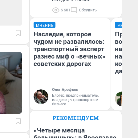
6 601
Обсудить
МНЕНИЕ
МНЕНИЕ
Наследие, которое
Продаш
чудом не развалилось:
возьмут
транспортный эксперт
нам го
разнес миф о «вечных»
налого
советских дорогах
коснет
даже р
Олег Арефьев
Блогер, предприниматель,
Ан
владелец в транспортном
бизнесе
РЕКОМЕНДУЕМ
«Четыре месяца
больничных»: в Ярославле