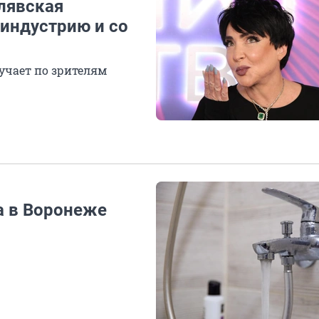
лявская
-индустрию и со
учает по зрителям
а в Воронеже