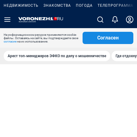
НЕДВИЖИМОСТЬ
ЗНАКОМСТВА
ПОГОДА
ТЕЛЕПРОГРАММА
На информационном ресурсе применяются cookie-
Согласен
файлы. Оставаясь на сайте, вы подтверждаете свое
согласие
на их использование.
Арест топ-менеджеров ЭФКО по делу о мошенничестве
Где отдохну