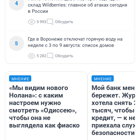
4
склад Wildberries: главное об атаках сегодня
в России
5 993
Обсудить
Где в Воронеже отключат горячую воду на
5
неделе с 3 по 9 августа: список домов
5 282
Обсудить
МНЕНИЕ
МНЕНИЕ
«Мы видим нового
Мой банк меня
Нолана»: с каким
бережет. Журн
настроем нужно
хотела снять 2
смотреть «Одиссею»,
тысяч, чтобы п
чтобы она не
кредит, — к не
выглядела как фиаско
приехала служ
безопасности