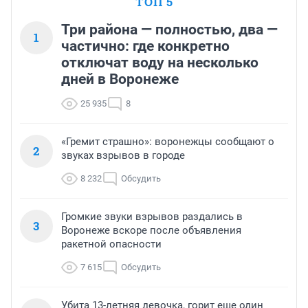
ТОП 5
Три района — полностью, два —
1
частично: где конкретно
отключат воду на несколько
дней в Воронеже
25 935
8
«Гремит страшно»: воронежцы сообщают о
2
звуках взрывов в городе
8 232
Обсудить
Громкие звуки взрывов раздались в
3
Воронеже вскоре после объявления
ракетной опасности
7 615
Обсудить
Убита 13-летняя девочка, горит еще один