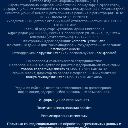
Сетевое издание «Воронеж онлайн» (18+)
Зарегистрировано Федеральной службой по надзору в сфере связи,
информационных технологий и массовых коммуникаций (Роскомнадзор)
Регистрационный номер и дата принятия решения о регистрации: ЭЛ №
ФС 77 - 86594 от 26.12.2023 г.
Учредитель: Общество с ограниченной ответственностью "ИНТЕРНЕТ
ТЕХНОЛОГИИ"
Главный редактор: Булгакова Ирина Викторовна
Адрес редакции: 630099, Россия, Новосибирск, ул. Ленина, 12, 6 этаж
Телефоны (круглосуточно): +79122863636
Электронный адрес редакции:
voronezh1@shkulev.ru
Контактные данные для Роскомнадзора и государственных органов:
juristchel@shkulev.ru
Техподдержка:
help@shkulev.ru
или воспользуйтесь
веб-формой
По вопросам коммерческого сотрудничества:
Жапарова Жанна, менеджер по работе с федеральными клиентами
zhanna.zhaparova@shkulev.ru
, моб. + 7 982 640 34 32
Ревина Мария, директор по работе с федеральными клиентами
mariya.revina@shkulev.ru
, моб. +7 910 402 4056
Редакция сайта не несет ответственности за достоверность
информации, содержащейся в рекламных объявлениях.
Информация об ограничениях
Политика использования cookies
Рекомендательные системы
Политика конфиденциальности и обработки персональных данных и