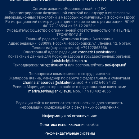
Сетевое издание «Воронеж онлайн» (18+)
Зарегистрировано Федеральной службой по надзору в сфере связи,
информационных технологий и массовых коммуникаций (Роскомнадзор)
Регистрационный номер и дата принятия решения о регистрации: ЭЛ №
ФС 77 - 86594 от 26.12.2023 г.
Учредитель: Общество с ограниченной ответственностью "ИНТЕРНЕТ
ТЕХНОЛОГИИ"
Главный редактор: Булгакова Ирина Викторовна
Адрес редакции: 630099, Россия, Новосибирск, ул. Ленина, 12, 6 этаж
Телефоны (круглосуточно): +79122863636
Электронный адрес редакции:
voronezh1@shkulev.ru
Контактные данные для Роскомнадзора и государственных органов:
juristchel@shkulev.ru
Техподдержка:
help@shkulev.ru
или воспользуйтесь
веб-формой
По вопросам коммерческого сотрудничества:
Жапарова Жанна, менеджер по работе с федеральными клиентами
zhanna.zhaparova@shkulev.ru
, моб. + 7 982 640 34 32
Ревина Мария, директор по работе с федеральными клиентами
mariya.revina@shkulev.ru
, моб. +7 910 402 4056
Редакция сайта не несет ответственности за достоверность
информации, содержащейся в рекламных объявлениях.
Информация об ограничениях
Политика использования cookies
Рекомендательные системы