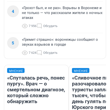
«Грохот был, и не раз». Взрывы в Воронеже и
4
не только — что рассказали жители о ночных
атаках
7 956
Обсудить
«Гремит страшно»: воронежцы сообщают о
5
звуках взрывов в городе
7 624
Обсудить
МНЕНИЕ
МНЕНИЕ
«Спуталась речь, понес
«Сливочное пи
пургу». Врач — о
разочаровало»
смертельном диагнозе,
туристы запла
который сложно
тысяч, чтобы 
обнаружить
день гулять по
Юрского перио