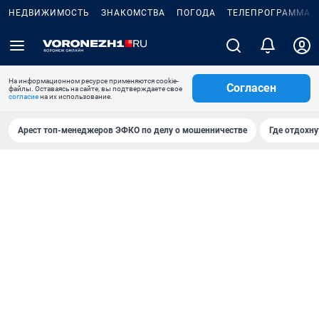
НЕДВИЖИМОСТЬ
ЗНАКОМСТВА
ПОГОДА
ТЕЛЕПРОГРАММА
На информационном ресурсе применяются cookie-
Согласен
файлы. Оставаясь на сайте, вы подтверждаете свое
согласие
на их использование.
Арест топ-менеджеров ЭФКО по делу о мошенничестве
Где отдохну