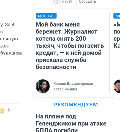
5 679
Обсудить
МНЕНИЕ
МНЕНИ
Мой банк меня
«Маши
. За 4
бережет. Журналист
полет
ас
хотела снять 200
сравн
большую
тысяч, чтобы погасить
Казах
ожет
кредит, — к ней домой
в будущем
приехала служба
безопасности
Ксения Владимирская
Автор мнения
РЕКОМЕНДУЕМ
0
На пляже под
Геленджиком при атаке
БПЛА погибли