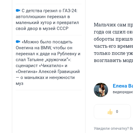
С детства грезил о ГАЗ-24:
автоплюшкин переехал в
маленький хутор и превратил
Мальчик сам пр
свой двор в музей СССР
года он сшил ок
обороты пришло
«Можно было посадить
часть его врем
Онегина на BMW, чтобы он
только после уж
переехал к дяде на Рублевку и
слал Татьяне „кружочки“»:
возглавить мод
сценарист «Чикатило» и
«Онегина» Алексей Гравицкий
— о маньяках и ненужности
муз
Елена В
видеоредак
0
Увидели опечатку? В