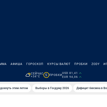
АММА
АФИША
ГОРОСКОП
КУРСЫ ВАЛЮТ
ПРОБКИ
ZODY
И
USD 81,41
СЕЙЧАС
5
ПРОБКИ
+34°C
EUR 94,06
тдохнуть этим летом
Выборы в Госдуму 2026
Дефицит бензина в В