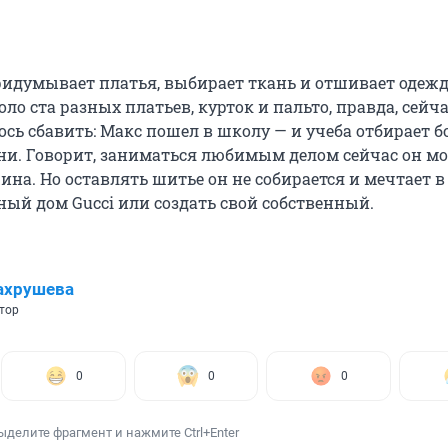
идумывает платья, выбирает ткань и отшивает одежду
оло ста разных платьев, курток и пальто, правда, сейч
сь сбавить: Макс пошел в школу — и учеба отбирает 
ени. Говорит, заниматься любимым делом сейчас он м
ина. Но оставлять шитье он не собирается и мечтает 
ный дом Gucci или создать свой собственный.
ахрушева
тор
0
0
0
ыделите фрагмент и нажмите Ctrl+Enter