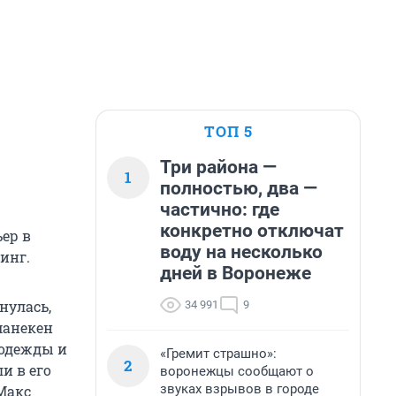
ТОП 5
Три района —
1
полностью, два —
частично: где
конкретно отключат
ер в
воду на несколько
инг.
дней в Воронеже
нулась,
34 991
9
манекен
 одежды и
«Гремит страшно»:
2
и в его
воронежцы сообщают о
звуках взрывов в городе
Макс