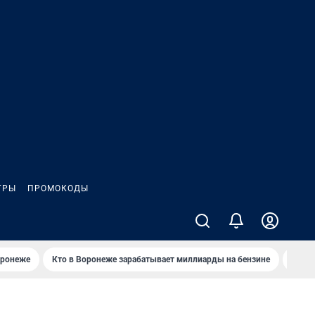
ГРЫ
ПРОМОКОДЫ
оронеже
Кто в Воронеже зарабатывает миллиарды на бензине
Где в