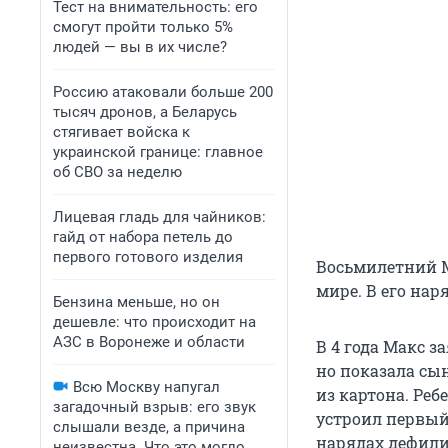
Тест на внимательность: его
смогут пройти только 5%
людей — вы в их числе?
Россию атаковали больше 200
тысяч дронов, а Беларусь
стягивает войска к
украинской границе: главное
об СВО за неделю
Лицевая гладь для чайников:
гайд от набора петель до
первого готового изделия
Восьмилетний 
мире. В его на
Бензина меньше, но он
дешевле: что происходит на
АЗС в Воронеже и области
В 4 года Макс з
но показала сы
Всю Москву напугал
из картона. Реб
загадочный взрыв: его звук
устроил первый 
слышали везде, а причина
нарядах дефили
неизвестна. Что это могло