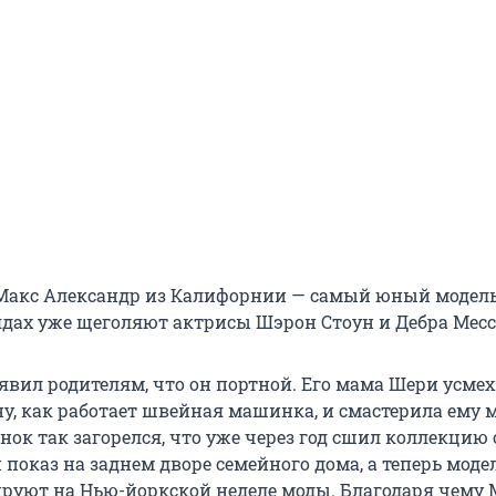
Макс Александр из Калифорнии — самый юный модель
рядах уже щеголяют актрисы Шэрон Стоун и Дебра Месс
аявил родителям, что он портной. Его мама Шери усмех
ну, как работает швейная машинка, и смастерила ему 
енок так загорелся, что уже через год сшил коллекцию
показ на заднем дворе семейного дома, а теперь модел
руют на Нью-йоркской неделе моды. Благодаря чему 