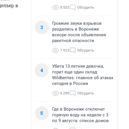
дельер в
8 532
Обсудить
Громкие звуки взрывов
3
раздались в Воронеже
вскоре после объявления
ракетной опасности
7 923
Обсудить
Убита 13-летняя девочка,
4
горит еще один склад
Wildberries: главное об атаках
сегодня в России
6 299
Обсудить
Где в Воронеже отключат
5
горячую воду на неделе с 3
по 9 августа: список домов