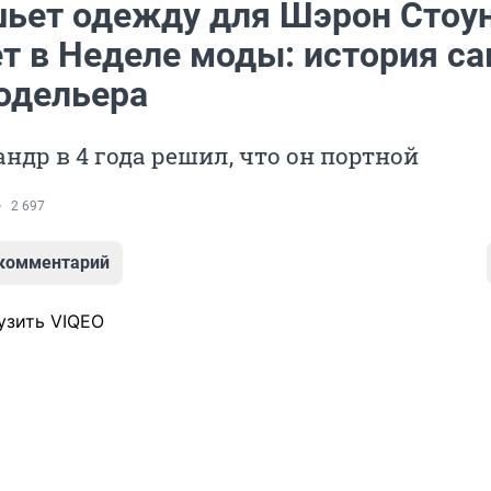
 шьет одежду для Шэрон Стоун
ет в Неделе моды: история с
одельера
ндр в 4 года решил, что он портной
2 697
 комментарий
узить VIQEO