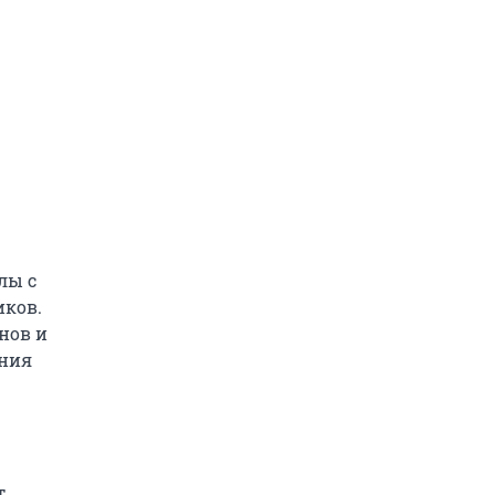
лы с
иков.
нов и
ения
т