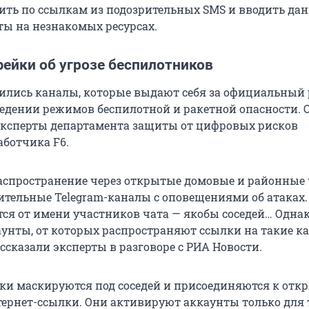
дить по ссылкам из подозрительных SMS и вводить да
ты на незнакомых ресурсах.
фейки об угрозе беспилотников
вились каналы, которые выдают себя за официальный 
едении режимов беспилотной и ракетной опасности. 
ксперты департамента защиты от цифровых рисков
ботчика F6.
аспространение через открытые домовые и районные
ительные Telegram-каналы с оповещениями об атаках
ся от имени участников чата — якобы соседей… Однак
аунты, от которых распространяют ссылки на такие к
ссказали эксперты в разговоре с РИА Новости.
и маскируются под соседей и присоединяются к от
тернет-ссылки. Они активируют аккаунты только для т