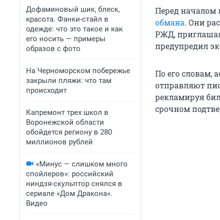
Дофаминовый шик, блеск,
Перед началом
красота. Фанки-стайл в
обмана
. Они р
одежде: что это такое и как
РЖД, приглашая
его носить — примеры
предупредил эк
образов с фото
На Черноморском побережье
По его словам,
закрыли пляжи: что там
отправляют пис
происходит
рекламируя бил
срочном подтве
Капремонт трех школ в
Воронежской области
обойдется региону в 280
миллионов рублей
«Минус — слишком много
спойлеров»: российский
ниндзя-скульптор снялся в
сериале «Дом Дракона».
Видео