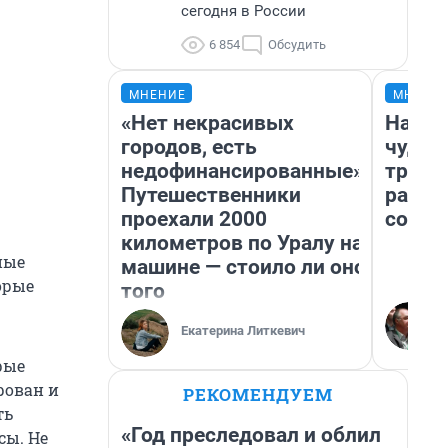
сегодня в России
6 854
Обсудить
МНЕНИЕ
МНЕНИ
«Нет некрасивых
Насле
городов, есть
чудом
недофинансированные».
транс
Путешественники
разне
проехали 2000
совет
километров по Уралу на
ные
машине — стоило ли оно
орые
того
Екатерина Литкевич
рые
рован и
РЕКОМЕНДУЕМ
ть
«Год преследовал и облил
сы. Не