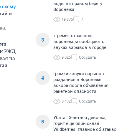
воды на правом берегу
 схему
Воронежа
ний и
19 375
7
ва.
«Гремит страшно»:
3
воронежцы сообщают о
Они
звуках взрывов в городе
и РЖД,
9 025
Обсудить
вая на
ния.
Громкие звуки взрывов
4
раздались в Воронеже
вскоре после объявления
ракетной опасности
8 432
Обсудить
Убита 13-летняя девочка,
5
горит еще один склад
Wildberries: главное об атаках