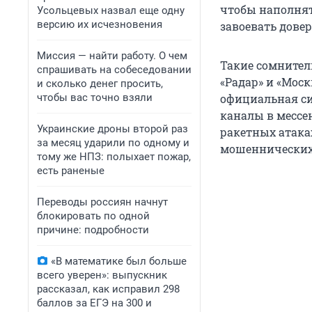
чтобы наполнят
Усольцевых назвал еще одну
версию их исчезновения
завоевать довер
Миссия — найти работу. О чем
Такие сомнител
спрашивать на собеседовании
«Радар» и «Моск
и сколько денег просить,
чтобы вас точно взяли
официальная с
каналы в мессе
Украинские дроны второй раз
ракетных атака
за месяц ударили по одному и
мошеннических 
тому же НПЗ: полыхает пожар,
есть раненые
Переводы россиян начнут
блокировать по одной
причине: подробности
«В математике был больше
всего уверен»: выпускник
рассказал, как исправил 298
баллов за ЕГЭ на 300 и