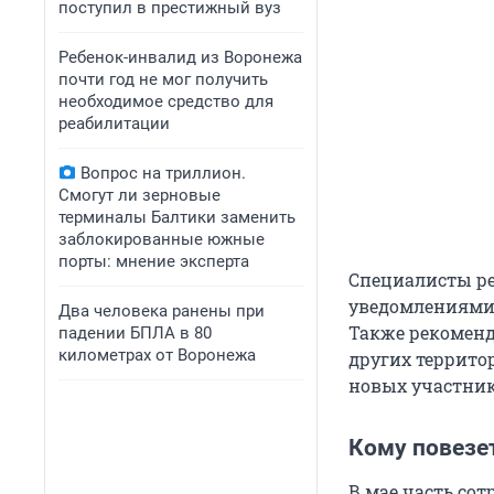
поступил в престижный вуз
Ребенок-инвалид из Воронежа
почти год не мог получить
необходимое средство для
реабилитации
Вопрос на триллион.
Смогут ли зерновые
терминалы Балтики заменить
заблокированные южные
порты: мнение эксперта
Специалисты ре
уведомлениями,
Два человека ранены при
Также рекоменд
падении БПЛА в 80
километрах от Воронежа
других террито
новых участник
Кому повезет
В мае часть со