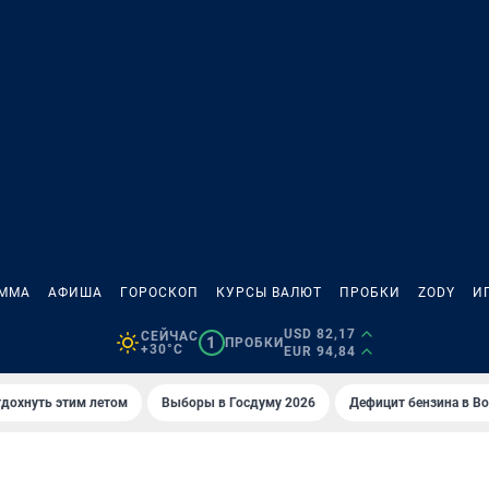
АММА
АФИША
ГОРОСКОП
КУРСЫ ВАЛЮТ
ПРОБКИ
ZODY
И
USD 82,17
СЕЙЧАС
1
ПРОБКИ
+30°C
EUR 94,84
тдохнуть этим летом
Выборы в Госдуму 2026
Дефицит бензина в В