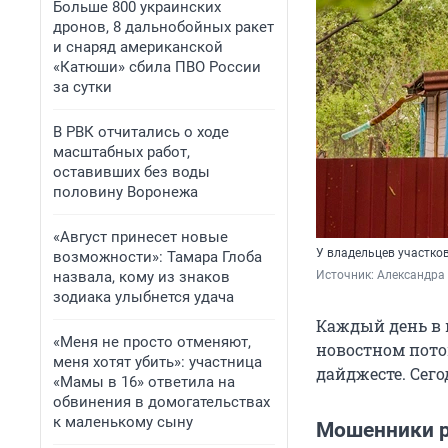
Больше 800 украинских
дронов, 8 дальнобойных ракет
и снаряд американской
«Катюши» сбила ПВО России
за сутки
В РВК отчитались о ходе
масштабных работ,
оставивших без воды
половину Воронежа
«Август принесет новые
У владельцев участков
возможности»: Тамара Глоба
назвала, кому из знаков
Источник: 
Александра
зодиака улыбнется удача
Каждый день в 
«Меня не просто отменяют,
новостном пото
меня хотят убить»: участница
дайджесте. Сего
«Мамы в 16» ответила на
обвинения в домогательствах
к маленькому сыну
Мошенники р