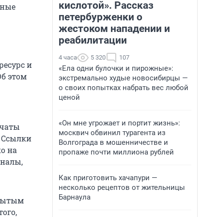
кислотой». Рассказ
нные
петербурженки о
жестоком нападении и
реабилитации
4 часа
5 320
107
ресурс и
«Ела одни булочки и пирожные»:
Об этом
экстремально худые новосибирцы —
о своих попытках набрать вес любой
ценой
«Он мне угрожает и портит жизнь»:
 чаты
москвич обвинил турагента из
. Ссылки
Волгограда в мошенничестве и
о на
пропаже почти миллиона рублей
аналы,
Как приготовить хачапури —
несколько рецептов от жительницы
Барнаула
крытым
ого,