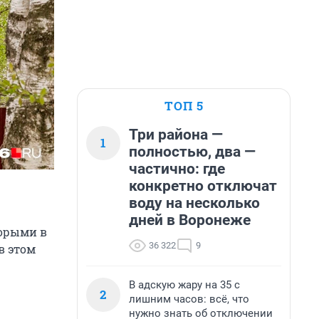
ТОП 5
Три района —
1
полностью, два —
частично: где
конкретно отключат
воду на несколько
дней в Воронеже
торыми в
36 322
9
в этом
В адскую жару на 35 с
2
лишним часов: всё, что
нужно знать об отключении