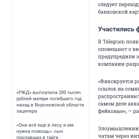
следует перехо
банковской кар
Участились 
В Telegram поя
оповещают о вв
предупредили э
компании-разра
«Фиксируется р
ссылок на сомн
«РЖД» выплатила 200 тысяч
распространяют
рублей матери погибшего год
самом деле акк
назад в Воронежской области
фейковые», — ра
зацепера
«Они всё еще в лесу, и им
Злоумышленник
нужна помощь»: сын
чатам через ин
пропавших в тайге