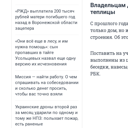
Владельцам 
«РЖД» выплатила 200 тысяч
теплицы
рублей матери погибшего год
назад в Воронежской области
С прошлого год
зацепера
только дом, но 
строения. Об эт
«Они всё еще в лесу, и им
нужна помощь»: сын
пропавших в тайге
Поставить на у
Усольцевых назвал еще одну
выполнены из ц
версию их исчезновения
беседки, навес
РБК.
Миссия — найти работу. О чем
спрашивать на собеседовании
и сколько денег просить,
чтобы вас точно взяли
Украинские дроны второй раз
за месяц ударили по одному и
тому же НПЗ: полыхает пожар,
есть раненые