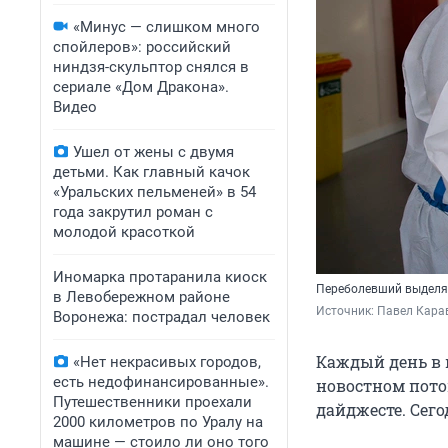
«Минус — слишком много
спойлеров»: российский
ниндзя-скульптор снялся в
сериале «Дом Дракона».
Видео
Ушел от жены с двумя
детьми. Как главный качок
«Уральских пельменей» в 54
года закрутил роман с
молодой красоткой
Иномарка протаранила киоск
Переболевший выделя
в Левобережном районе
Источник: 
Павел Кара
Воронежа: пострадал человек
Каждый день в 
«Нет некрасивых городов,
есть недофинансированные».
новостном пото
Путешественники проехали
дайджесте. Сег
2000 километров по Уралу на
машине — стоило ли оно того