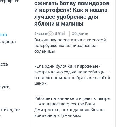
штраф от
сжигать ботву помидоров
и картофеля! Как я нашла
лучшее удобрение для
яблони и малины
9 часов
5 916
Обсудить
лов
Выжившая после атаки с кислотой
надзора
петербурженка выписалась из
больницы
асть
«Ела одни булочки и пирожные»:
экстремально худые новосибирцы —
о своих попытках набрать вес любой
ценой
ует,
Работает в клинике и играет в театре
— что известно о сестре Вани
писи, не
Дмитриенко, оскандалившейся на
концерте в «Лужниках»
и