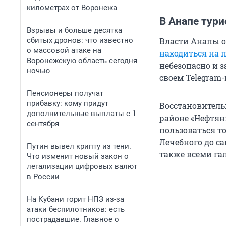
километрах от Воронежа
В Анапе тури
Взрывы и больше десятка
сбитых дронов: что известно
Власти Анапы о
о массовой атаке на
находиться на 
Воронежскую область сегодня
небезопасно и 
ночью
своем Telegram-
Пенсионеры получат
прибавку: кому придут
Восстановитель
дополнительные выплаты с 1
районе «Нефтян
сентября
пользоваться т
Лечебного до с
Путин вывел крипту из тени.
также всеми г
Что изменит новый закон о
легализации цифровых валют
в России
На Кубани горит НПЗ из-за
атаки беспилотников: есть
пострадавшие. Главное о