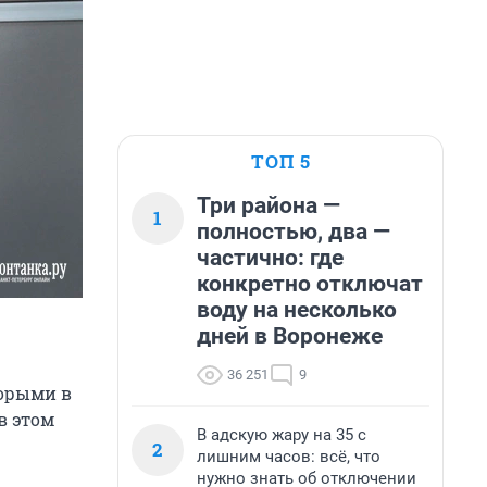
ТОП 5
Три района —
1
полностью, два —
частично: где
конкретно отключат
воду на несколько
дней в Воронеже
36 251
9
торыми в
в этом
В адскую жару на 35 с
2
лишним часов: всё, что
нужно знать об отключении