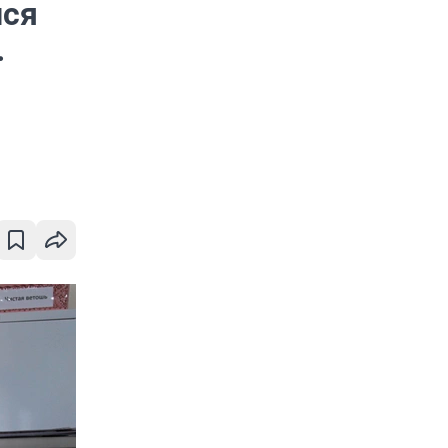
лся
.