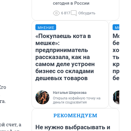
сегодня в России
6 817
Обсудить
МНЕНИЕ
МНЕНИ
«Покупаешь кота в
Мой б
мешке»:
береж
предприниматель
хотел
рассказала, как на
тысяч
самом деле устроен
креди
бизнес со складами
приех
дешевых товаров
безоп
Его
Наталья Шорохова
а
Открыла кофейную точку на
га.
деньги соцразвития
РЕКОМЕНДУЕМ
й счет, а
Не нужно выбрасывать и