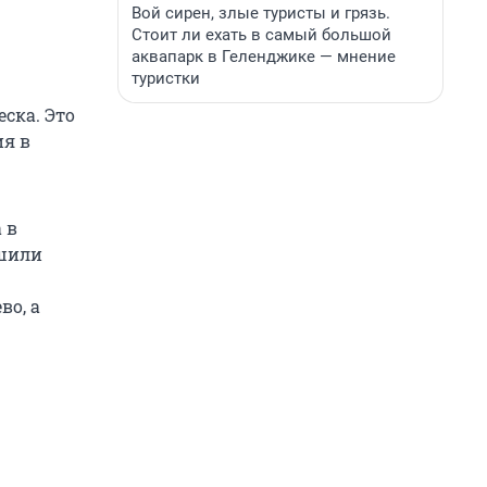
Вой сирен, злые туристы и грязь.
Стоит ли ехать в самый большой
аквапарк в Геленджике — мнение
туристки
еска. Это
ия в
 в
ешили
во, а