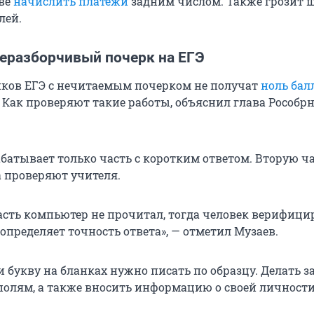
аве
начислить платежи
задним числом. Также грозит 
лей.
неразборчивый почерк на ЕГЭ
ков ЕГЭ с нечитаемым почерком не получат
ноль бал
 Как проверяют такие работы, объяснил глава Рособр
батывает только часть с коротким ответом. Вторую ч
а проверяют учителя.
асть компьютер не прочитал, тогда человек верифицир
определяет точность ответа», — отметил Музаев.
букву на бланках нужно писать по образцу. Делать за
полям, а также вносить информацию о своей личност