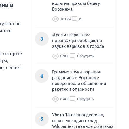
воды на правом берегу
ани и
Воронежа
18 034
6
нужно не
ьного
«Гремит страшно»:
3
воронежцы сообщают о
звуках взрывов в городе
и которые
8 983
Обсудить
ицы,
но, пишет
Громкие звуки взрывов
4
раздались в Воронеже
вскоре после объявления
ракетной опасности
8 402
Обсудить
Убита 13-летняя девочка,
5
горит еще один склад
Wildberries: главное об атаках