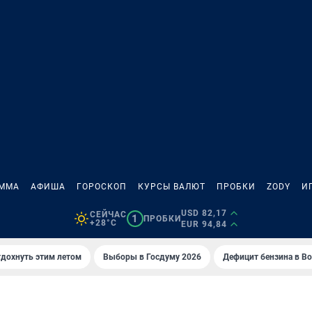
АММА
АФИША
ГОРОСКОП
КУРСЫ ВАЛЮТ
ПРОБКИ
ZODY
И
USD 82,17
СЕЙЧАС
1
ПРОБКИ
+28°C
EUR 94,84
тдохнуть этим летом
Выборы в Госдуму 2026
Дефицит бензина в В