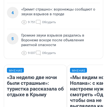
«Гремит страшно»: воронежцы сообщают о
4
звуках взрывов в городе
9 751
Обсудить
Громкие звуки взрывов раздались в
5
Воронеже вскоре после объявления
ракетной опасности
9 037
Обсудить
МНЕНИЕ
МНЕНИЕ
«За неделю две ночи
«Мы видим нов
были страшные»:
Нолана»: с как
туристка рассказала об
настроем нужн
отдыхе в Крыму
смотреть «Оди
чтобы она не
выглядела как