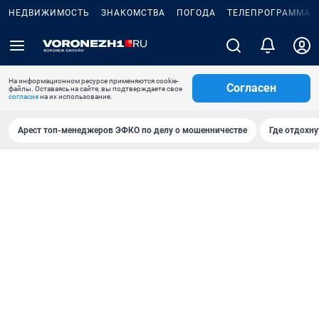
НЕДВИЖИМОСТЬ
ЗНАКОМСТВА
ПОГОДА
ТЕЛЕПРОГРАММА
На информационном ресурсе применяются cookie-
Согласен
файлы. Оставаясь на сайте, вы подтверждаете свое
согласие
на их использование.
Арест топ-менеджеров ЭФКО по делу о мошенничестве
Где отдохну