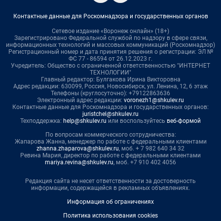
Контактные данные для Роскомнадзора и государственных органов
Сетевое издание «Воронеж онлайн» (18+)
Зарегистрировано Федеральной службой по надзору в сфере связи,
информационных технологий и массовых коммуникаций (Роскомнадзор)
Регистрационный номер и дата принятия решения о регистрации: ЭЛ №
ФС 77 - 86594 от 26.12.2023 г.
Учредитель: Общество с ограниченной ответственностью "ИНТЕРНЕТ
ТЕХНОЛОГИИ"
Главный редактор: Булгакова Ирина Викторовна
Адрес редакции: 630099, Россия, Новосибирск, ул. Ленина, 12, 6 этаж
Телефоны (круглосуточно): +79122863636
Электронный адрес редакции:
voronezh1@shkulev.ru
Контактные данные для Роскомнадзора и государственных органов:
juristchel@shkulev.ru
Техподдержка:
help@shkulev.ru
или воспользуйтесь
веб-формой
По вопросам коммерческого сотрудничества:
Жапарова Жанна, менеджер по работе с федеральными клиентами
zhanna.zhaparova@shkulev.ru
, моб. + 7 982 640 34 32
Ревина Мария, директор по работе с федеральными клиентами
mariya.revina@shkulev.ru
, моб. +7 910 402 4056
Редакция сайта не несет ответственности за достоверность
информации, содержащейся в рекламных объявлениях.
Информация об ограничениях
Политика использования cookies