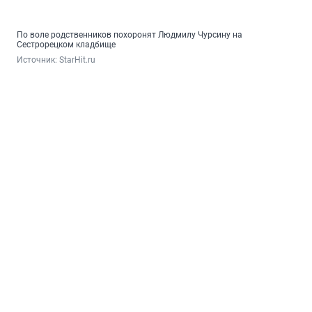
По воле родственников похоронят Людмилу Чурсину на
Сестрорецком кладбище
Источник: 
StarHit.ru