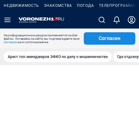
НЕДВИЖИМОСТЬ
ЗНАКОМСТВА
ПОГОДА
ТЕЛЕПРОГРАММА
На информационном ресурсе применяются cookie-
Согласен
файлы. Оставаясь на сайте, вы подтверждаете свое
согласие
на их использование.
Арест топ-менеджеров ЭФКО по делу о мошенничестве
Где отдохну