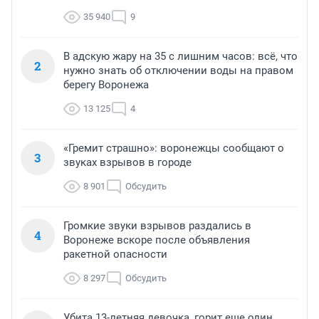
35 940
9
В адскую жару на 35 с лишним часов: всё, что
2
нужно знать об отключении воды на правом
берегу Воронежа
13 125
4
«Гремит страшно»: воронежцы сообщают о
3
звуках взрывов в городе
8 901
Обсудить
Громкие звуки взрывов раздались в
4
Воронеже вскоре после объявления
ракетной опасности
8 297
Обсудить
Убита 13-летняя девочка, горит еще один