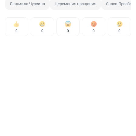
Людмила Чурсина
Церемония прощания
Спасо-Преобра
0
0
0
0
0