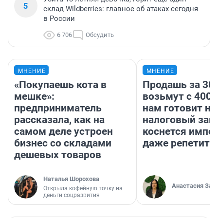
5
склад Wildberries: главное об атаках сегодня
в России
6 706
Обсудить
МНЕНИЕ
МНЕНИЕ
«Покупаешь кота в
Продашь за 300
мешке»:
возьмут с 4000
предприниматель
нам готовит н
рассказала, как на
налоговый зако
самом деле устроен
коснется импор
бизнес со складами
даже репетито
дешевых товаров
Наталья Шорохова
Анастасия Зав
Открыла кофейную точку на
деньги соцразвития