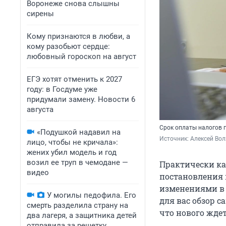
Воронеже снова слышны
сирены
Кому признаются в любви, а
кому разобьют сердце:
любовный гороскоп на август
ЕГЭ хотят отменить к 2027
году: в Госдуме уже
придумали замену. Новости 6
августа
Срок оплаты налогов п
«Подушкой надавил на
Источник: 
Алексей Вол
лицо, чтобы не кричала»:
жених убил модель и год
возил ее труп в чемодане —
Практически ка
видео
постановления 
изменениями в 
У могилы педофила. Его
для вас обзор с
смерть разделила страну на
что нового ждет
два лагеря, а защитника детей
отправила за решетку