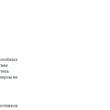
пособных
твие
тель
нером не
ботников