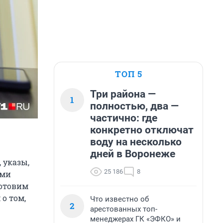
ТОП 5
Три района —
1
полностью, два —
частично: где
конкретно отключат
воду на несколько
дней в Воронеже
 указы,
25 186
8
еми
готовим
о том,
Что известно об
2
арестованных топ-
менеджерах ГК «ЭФКО» и