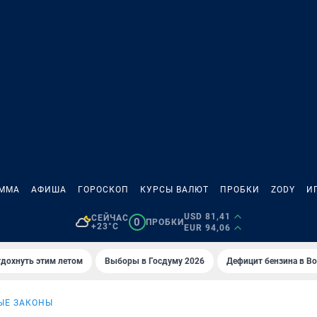
АММА
АФИША
ГОРОСКОП
КУРСЫ ВАЛЮТ
ПРОБКИ
ZODY
И
USD 81,41
СЕЙЧАС
0
ПРОБКИ
+23°C
EUR 94,06
тдохнуть этим летом
Выборы в Госдуму 2026
Дефицит бензина в В
ЫЕ ЗАКОНЫ