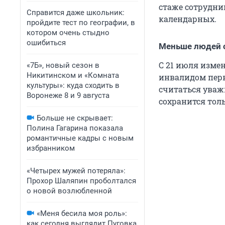
стаже сотрудник
Справится даже школьник:
календарных.
пройдите тест по географии, в
котором очень стыдно
ошибиться
Меньше людей с
С 21 июля измен
«7Б», новый сезон в
Никитинском и «Комната
инвалидом перв
культуры»: куда сходить в
считаться уваж
Воронеже 8 и 9 августа
сохранится толь
Больше не скрывает:
Полина Гагарина показала
романтичные кадры с новым
избранником
«Четырех мужей потеряла»:
Прохор Шаляпин проболтался
о новой возлюбленной
«Меня бесила моя роль»:
как сегодня выглядит Пуговка