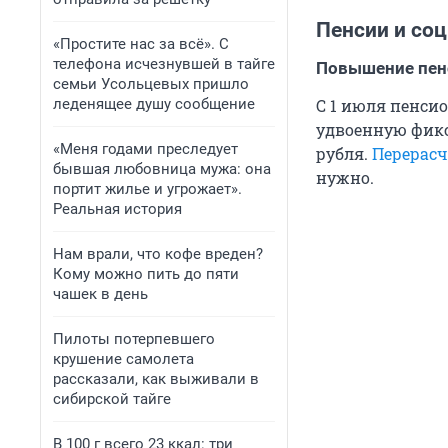
Пенсии и со
«Простите нас за всё». С
телефона исчезнувшей в тайге
Повышение пе
семьи Усольцевых пришло
леденящее душу сообщение
С 1 июля пенси
удвоенную фик
«Меня годами преследует
рубля.
Перерасч
бывшая любовница мужа: она
нужно.
портит жилье и угрожает».
Реальная история
Нам врали, что кофе вреден?
Кому можно пить до пяти
чашек в день
Пилоты потерпевшего
крушение самолета
рассказали, как выживали в
сибирской тайге
В 100 г всего 23 ккал: три