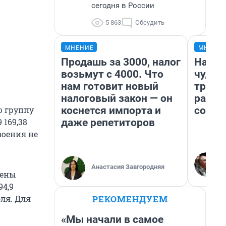
сегодня в России
5 863
Обсудить
МНЕНИЕ
МНЕНИ
Продашь за 3000, налог
Насле
возьмут с 4000. Что
чудом
нам готовит новый
транс
налоговый закон — он
разне
коснется импорта и
совет
ю группу
даже репетиторов
9 169,38
воения не
Анастасия Завгородняя
лены
94,9
РЕКОМЕНДУЕМ
бля. Для
«Мы начали в самое