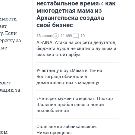
нестабильное время»: как
многодетная мама из
Архангельска создала
димости
свой бизнес
ает
у. Если
18 часов
11 689
10
ержку за
AI-AINA: Атака на соцсети депутатов,
ные
бюджета вузов не хватило лучшим и
сколько стоит арбуз
Участницу шоу «Мама в 16» из
Волгограда обвинили в
удет
домогательствах к младенцу
рации за
«Четырех мужей потеряла»: Прохор
Шаляпин проболтался о новой
возлюбленной
Соль земли забайкальской.
вом
Нижегородцевы