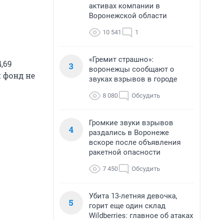
активах компании в
Воронежской области
10 541
1
«Гремит страшно»:
,69
3
воронежцы сообщают о
 фонд не
звуках взрывов в городе
8 080
Обсудить
Громкие звуки взрывов
4
раздались в Воронеже
вскоре после объявления
ракетной опасности
7 450
Обсудить
Убита 13-летняя девочка,
5
горит еще один склад
Wildberries: главное об атаках