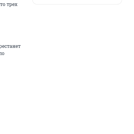
то трех
рестанет
ло