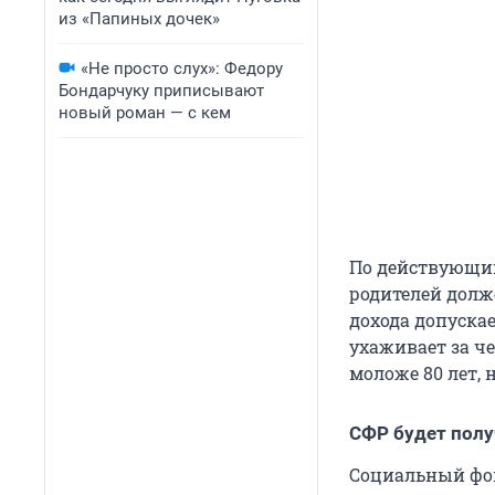
из «Папиных дочек»
«Не просто слух»: Федору
Бондарчуку приписывают
новый роман — с кем
По действующим
родителей долж
дохода допуска
ухаживает за ч
моложе 80 лет,
СФР будет полу
Социальный фон