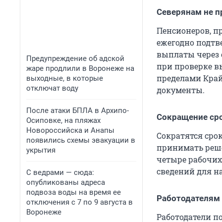
Северянам не п
Пенсионеров, п
ежегодно подтве
выплаты через 
Предупреждение об адской
при проверке в
жаре продлили в Воронеже на
пределами Край
выходные, в которые
отключат воду
документы.
После атаки БПЛА в Архипо-
Сокращение сро
Осиповке, на пляжах
Новороссийска и Анапы
Сократятся сро
появились схемы эвакуации в
принимать реше
укрытия
четыре рабочих
сведений для н
С ведрами — сюда:
опубликованы адреса
подвоза воды на время ее
Работодателям 
отключения с 7 по 9 августа в
Воронеже
Работодатели п