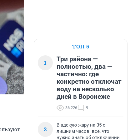
ТОП 5
Три района —
1
полностью, два —
частично: где
конкретно отключат
воду на несколько
дней в Воронеже
36 226
9
В адскую жару на 35 с
2
пользуют
лишним часов: всё, что
нужно знать об отключении