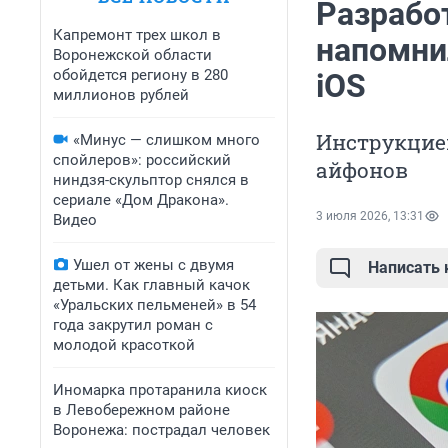
Разрабо
Капремонт трех школ в
напомни
Воронежской области
обойдется региону в 280
iOS
миллионов рублей
Инструкцией
«Минус — слишком много
спойлеров»: российский
айфонов
ниндзя-скульптор снялся в
сериале «Дом Дракона».
3 июля 2026, 13:31
Видео
Ушел от жены с двумя
Написать
детьми. Как главный качок
«Уральских пельменей» в 54
года закрутил роман с
молодой красоткой
Иномарка протаранила киоск
в Левобережном районе
Воронежа: пострадал человек