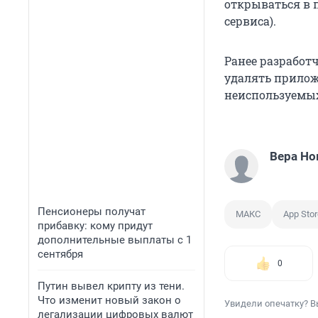
открываться в п
сервиса).
Ранее разработ
удалять прило
неиспользуемых
Вера Но
Пенсионеры получат
МАКС
App Stor
прибавку: кому придут
дополнительные выплаты с 1
сентября
0
Путин вывел крипту из тени.
Что изменит новый закон о
Увидели опечатку? В
легализации цифровых валют