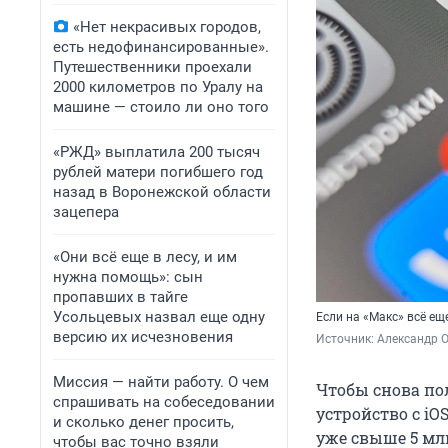
«Нет некрасивых городов,
есть недофинансированные».
Путешественники проехали
2000 километров по Уралу на
машине — стоило ли оно того
«РЖД» выплатила 200 тысяч
рублей матери погибшего год
назад в Воронежской области
зацепера
«Они всё еще в лесу, и им
нужна помощь»: сын
пропавших в тайге
Усольцевых назвал еще одну
Если на «Макс» всё ещ
версию их исчезновения
Источник: 
Александр 
Миссия — найти работу. О чем
Чтобы снова по
спрашивать на собеседовании
устройство с i
и сколько денег просить,
уже свыше 5 мл
чтобы вас точно взяли