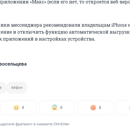
риложении «Макс» (если его нет, то откроется веб-вер
чики мессенджера рекомендовали владельцам iPhone 
жение и отключить функцию автоматической выгруз
 приложений в настройках устройства.
восельцева
e
Айфон
0
0
0
ыделите фрагмент и нажмите Ctrl+Enter