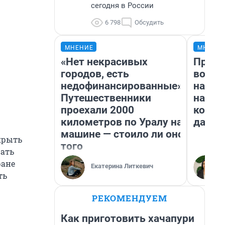
сегодня в России
6 798
Обсудить
МНЕНИЕ
МНЕНИ
«Нет некрасивых
Прода
городов, есть
возьм
недофинансированные».
нам г
Путешественники
налог
проехали 2000
косне
километров по Уралу на
даже 
машине — стоило ли оно
крыть
того
рать
ране
Екатерина Литкевич
ть
РЕКОМЕНДУЕМ
Как приготовить хачапури