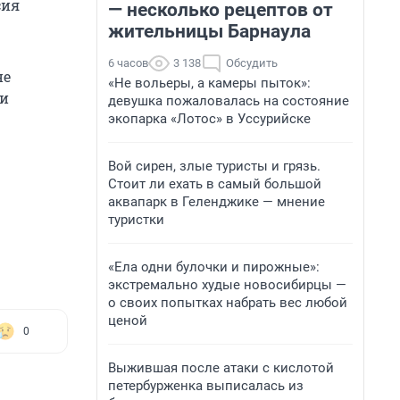
сия
— несколько рецептов от
жительницы Барнаула
6 часов
3 138
Обсудить
не
«Не вольеры, а камеры пыток»:
ки
девушка пожаловалась на состояние
экопарка «Лотос» в Уссурийске
Вой сирен, злые туристы и грязь.
Стоит ли ехать в самый большой
аквапарк в Геленджике — мнение
туристки
«Ела одни булочки и пирожные»:
экстремально худые новосибирцы —
о своих попытках набрать вес любой
ценой
0
Выжившая после атаки с кислотой
петербурженка выписалась из