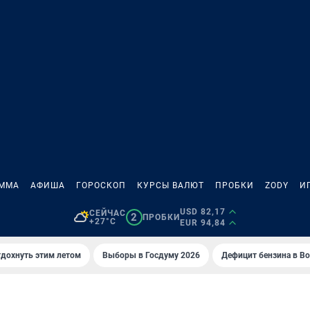
АММА
АФИША
ГОРОСКОП
КУРСЫ ВАЛЮТ
ПРОБКИ
ZODY
И
USD 82,17
СЕЙЧАС
2
ПРОБКИ
+27°C
EUR 94,84
тдохнуть этим летом
Выборы в Госдуму 2026
Дефицит бензина в В