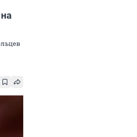
 на
ельцев