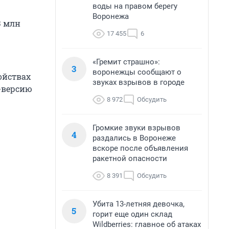
воды на правом берегу
Воронежа
3 млн
17 455
6
«Гремит страшно»:
3
воронежцы сообщают о
ойствах
звуках взрывов в городе
б-версию
8 972
Обсудить
Громкие звуки взрывов
4
раздались в Воронеже
вскоре после объявления
ракетной опасности
8 391
Обсудить
Убита 13-летняя девочка,
5
горит еще один склад
Wildberries: главное об атаках