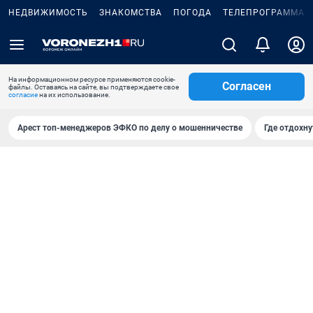
НЕДВИЖИМОСТЬ
ЗНАКОМСТВА
ПОГОДА
ТЕЛЕПРОГРАММА
На информационном ресурсе применяются cookie-
Согласен
файлы. Оставаясь на сайте, вы подтверждаете свое
согласие
на их использование.
Арест топ-менеджеров ЭФКО по делу о мошенничестве
Где отдохну