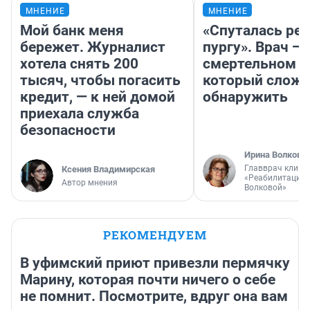
МНЕНИЕ
МНЕНИЕ
Мой банк меня
«Спуталась реч
бережет. Журналист
пургу». Врач — 
хотела снять 200
смертельном д
тысяч, чтобы погасить
который слож
кредит, — к ней домой
обнаружить
приехала служба
безопасности
Ирина Волкова
Главврач клини
Ксения Владимирская
«Реабилитация 
Автор мнения
Волковой»
РЕКОМЕНДУЕМ
В уфимский приют привезли пермячку
Марину, которая почти ничего о себе
не помнит. Посмотрите, вдруг она вам