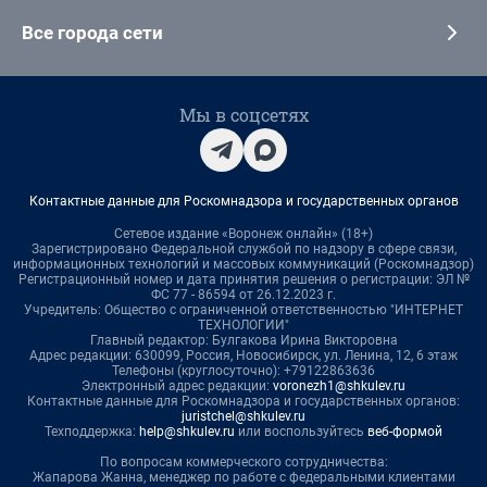
Все города сети
Мы в соцсетях
Контактные данные для Роскомнадзора и государственных органов
Сетевое издание «Воронеж онлайн» (18+)
Зарегистрировано Федеральной службой по надзору в сфере связи,
информационных технологий и массовых коммуникаций (Роскомнадзор)
Регистрационный номер и дата принятия решения о регистрации: ЭЛ №
ФС 77 - 86594 от 26.12.2023 г.
Учредитель: Общество с ограниченной ответственностью "ИНТЕРНЕТ
ТЕХНОЛОГИИ"
Главный редактор: Булгакова Ирина Викторовна
Адрес редакции: 630099, Россия, Новосибирск, ул. Ленина, 12, 6 этаж
Телефоны (круглосуточно): +79122863636
Электронный адрес редакции:
voronezh1@shkulev.ru
Контактные данные для Роскомнадзора и государственных органов:
juristchel@shkulev.ru
Техподдержка:
help@shkulev.ru
или воспользуйтесь
веб-формой
По вопросам коммерческого сотрудничества:
Жапарова Жанна, менеджер по работе с федеральными клиентами