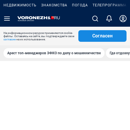
НЕДВИЖИМОСТЬ
ЗНАКОМСТВА
ПОГОДА
ТЕЛЕПРОГРАММА
На информационном ресурсе применяются cookie-
Согласен
файлы. Оставаясь на сайте, вы подтверждаете свое
согласие
на их использование.
Арест топ-менеджеров ЭФКО по делу о мошенничестве
Где отдохну