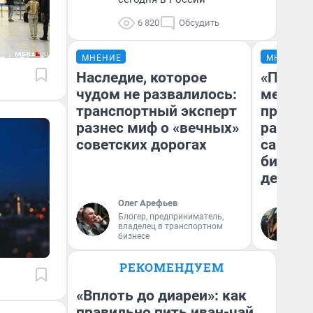
6 820
Обсудить
МНЕНИЕ
МНЕНИЕ
Наследие, которое
«Покуп
чудом не развалилось:
мешке»
транспортный эксперт
предпр
разнес миф о «вечных»
рассказ
советских дорогах
самом 
бизнес
дешевы
Олег Арефьев
На
Блогер, предприниматель,
владелец в транспортном
От
бизнесе
де
РЕКОМЕНДУЕМ
«Вплоть до диареи»: как
правильно пить иван-чай