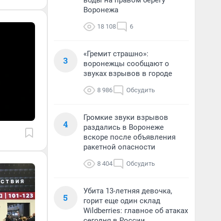
воды на правом берегу
Воронежа
18 108
6
«Гремит страшно»:
3
воронежцы сообщают о
звуках взрывов в городе
8 986
Обсудить
Громкие звуки взрывов
4
раздались в Воронеже
вскоре после объявления
ракетной опасности
8 404
Обсудить
Убита 13-летняя девочка,
5
горит еще один склад
Wildberries: главное об атаках
сегодня в России