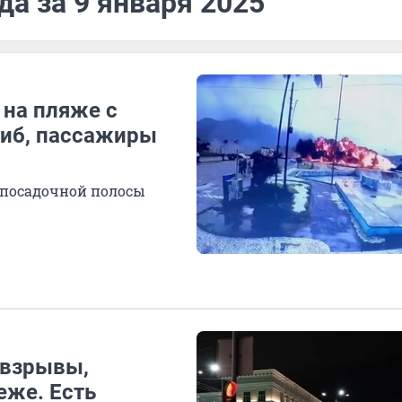
да за 9 января 2025
 на пляже с
гиб, пассажиры
-посадочной полосы
 взрывы,
еже. Есть