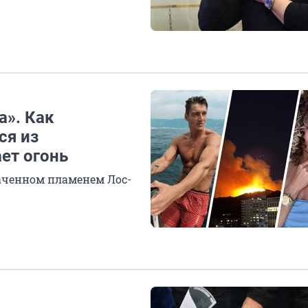
а». Как
ся из
ет огонь
ваченном пламенем Лос-