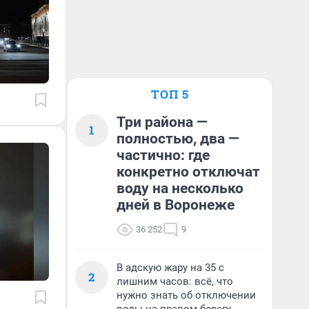
ТОП 5
Три района —
1
полностью, два —
частично: где
конкретно отключат
воду на несколько
дней в Воронеже
36 252
9
В адскую жару на 35 с
2
лишним часов: всё, что
нужно знать об отключении