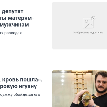
 депутат
ты матерям-
ь мужчинам
х разводах
, кровь пошла».
тровую игуану
 сумму обойдется его