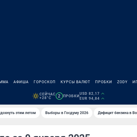
АММА
АФИША
ГОРОСКОП
КУРСЫ ВАЛЮТ
ПРОБКИ
ZODY
И
USD 82,17
СЕЙЧАС
2
ПРОБКИ
+28°C
EUR 94,84
тдохнуть этим летом
Выборы в Госдуму 2026
Дефицит бензина в В