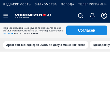
НЕДВИЖИМОСТЬ
ЗНАКОМСТВА
ПОГОДА
ТЕЛЕПРОГРАММА
На информационном ресурсе применяются cookie-
Согласен
файлы. Оставаясь на сайте, вы подтверждаете свое
согласие
на их использование.
Арест топ-менеджеров ЭФКО по делу о мошенничестве
Где отдохну