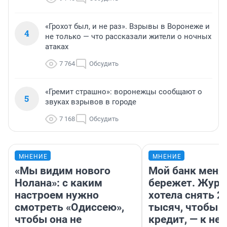
«Грохот был, и не раз». Взрывы в Воронеже и
4
не только — что рассказали жители о ночных
атаках
7 764
Обсудить
«Гремит страшно»: воронежцы сообщают о
5
звуках взрывов в городе
7 168
Обсудить
МНЕНИЕ
МНЕНИЕ
«Мы видим нового
Мой банк меня
Нолана»: с каким
бережет. Журн
настроем нужно
хотела снять 2
смотреть «Одиссею»,
тысяч, чтобы п
чтобы она не
кредит, — к не