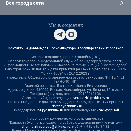
Все города сети
Мы в соцсетях
Контактные данные для Роскомнадзора и государственных органов
Сетевое издание «Воронеж онлайн» (18+)
Зарегистрировано Федеральной службой по надзору в сфере связи,
информационных технологий и массовых коммуникаций (Роскомнадзор)
Регистрационный номер и дата принятия решения о регистрации: ЭЛ №
ФС 77 - 86594 от 26.12.2023 г.
Учредитель: Общество с ограниченной ответственностью "ИНТЕРНЕТ
ТЕХНОЛОГИИ"
Главный редактор: Булгакова Ирина Викторовна
Адрес редакции: 630099, Россия, Новосибирск, ул. Ленина, 12, 6 этаж
Телефоны (круглосуточно): +79122863636
Электронный адрес редакции:
voronezh1@shkulev.ru
Контактные данные для Роскомнадзора и государственных органов:
juristchel@shkulev.ru
Техподдержка:
help@shkulev.ru
или воспользуйтесь
веб-формой
По вопросам коммерческого сотрудничества:
Жапарова Жанна, менеджер по работе с федеральными клиентами
zhanna.zhaparova@shkulev.ru
, моб. + 7 982 640 34 32
Ревина Мария, директор по работе с федеральными клиентами