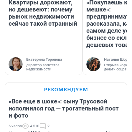
Квартиры дорожают,
«Покупаешь ко
но дешевеют: почему
мешке»:
рынок недвижимости
предпринимат
сейчас такой странный
рассказала, как
самом деле ус
бизнес со скл
дешевых това
Екатерина Торопова
Наталья Шорох
директор агентства
Открыла кофейн
недвижимости
деньги соцразв
РЕКОМЕНДУЕМ
«Все еще в шоке»: сыну Трусовой
исполнился год — трогательный пост
и фото
6 часов
4 510
2