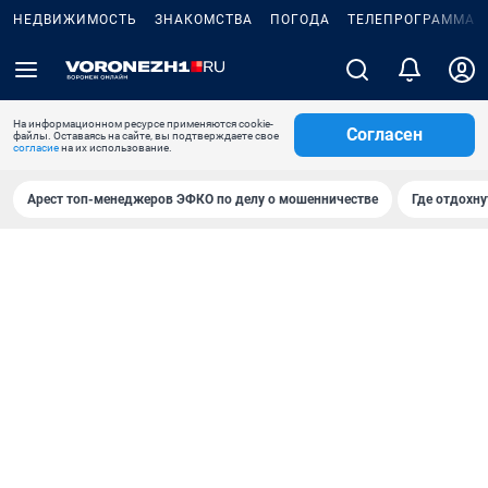
НЕДВИЖИМОСТЬ
ЗНАКОМСТВА
ПОГОДА
ТЕЛЕПРОГРАММА
На информационном ресурсе применяются cookie-
Согласен
файлы. Оставаясь на сайте, вы подтверждаете свое
согласие
на их использование.
Арест топ-менеджеров ЭФКО по делу о мошенничестве
Где отдохну