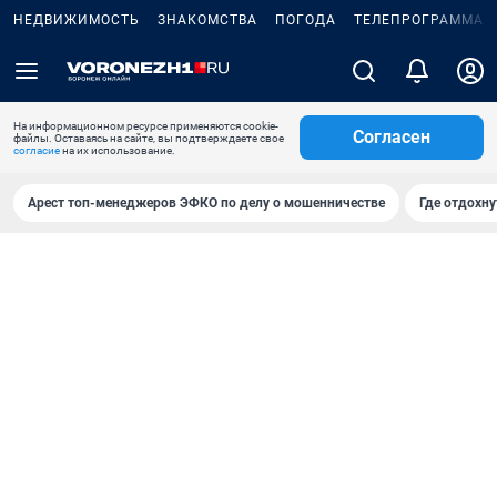
НЕДВИЖИМОСТЬ
ЗНАКОМСТВА
ПОГОДА
ТЕЛЕПРОГРАММА
На информационном ресурсе применяются cookie-
Согласен
файлы. Оставаясь на сайте, вы подтверждаете свое
согласие
на их использование.
Арест топ-менеджеров ЭФКО по делу о мошенничестве
Где отдохну