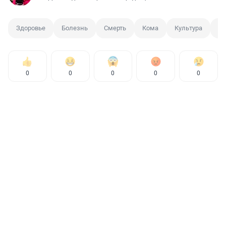
Здоровье
Болезнь
Смерть
Кома
Культура
П
0
0
0
0
0