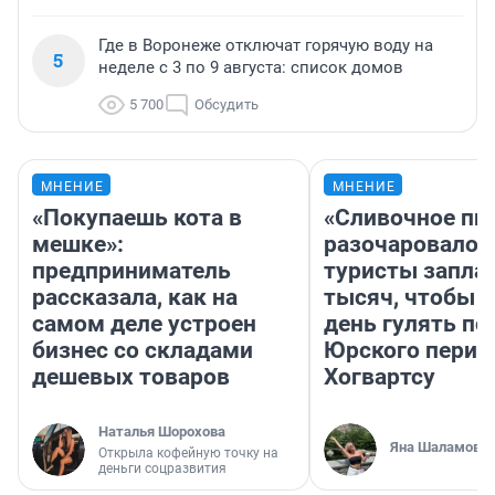
Где в Воронеже отключат горячую воду на
5
неделе с 3 по 9 августа: список домов
5 700
Обсудить
МНЕНИЕ
МНЕНИЕ
«Покупаешь кота в
«Сливочное пи
мешке»:
разочаровало»
предприниматель
туристы запла
рассказала, как на
тысяч, чтобы 
самом деле устроен
день гулять по
бизнес со складами
Юрского перио
дешевых товаров
Хогвартсу
Наталья Шорохова
Яна Шаламова
Открыла кофейную точку на
деньги соцразвития