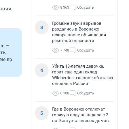
8 363
Обсудить
анчи,
Громкие звуки взрывов
3
раздались в Воронеже
вскоре после объявления
ракетной опасности
ов —
7 748
Обсудить
ать
ие до
Убита 13-летняя девочка,
4
горит еще один склад
Wildberries: главное об атаках
сегодня в России
6 108
Обсудить
Где в Воронеже отключат
5
горячую воду на неделе с 3
по 9 августа: список домов