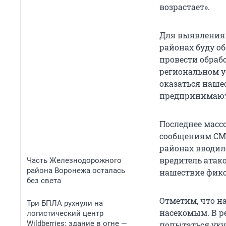
возрастает».
Для выявления 
районах буду о
провести обраб
региональном у
оказаться наше
предпринимают
Последнее масс
сообщениям СМИ 
районах вводил
вредитель атако
Часть Железнодорожного
района Воронежа осталась
нашествие фикс
без света
Отметим, что н
Три БПЛА рухнули на
насекомым. В ре
логистический центр
Wildberries: здание в огне —
попытаться укус