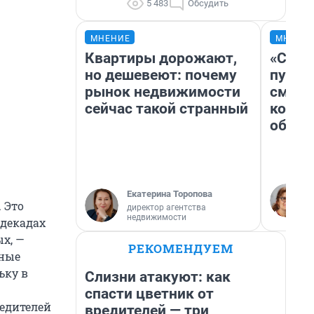
5 483
Обсудить
МНЕНИЕ
МНЕНИ
Квартиры дорожают,
«Спут
но дешевеют: почему
пургу»
рынок недвижимости
смерт
сейчас такой странный
котор
обнар
Екатерина Торопова
 Это
директор агентства
недвижимости
 декадах
х, —
РЕКОМЕНДУЕМ
тные
ьку в
Слизни атакуют: как
спасти цветник от
редителей
вредителей — три