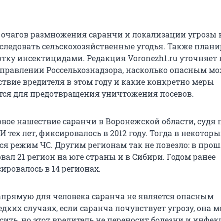
очагов размножения саранчи и локализации угрозы 
бследовать сельскохозяйственные угодья. Также плани
отку инсектицидами. Редакция Voronezh1.ru уточняет 
правлении Россельхознадзора, насколько опасным м
ствие вредителя в этом году и какие конкретно меры
ся для предотвращения уничтожения посевов.
овое нашествие саранчи в Воронежской области, судя 
тех лет, фиксировалось в 2012 году. Тогда в некоторы
ся режим ЧС. Другим регионам так не повезло: в прош
вал 21 регион на юге страны и в Сибири. Годом ранее
ировалось в 14 регионах.
апрямую для человека саранча не является опасным
дких случаях, если саранча почувствует угрозу, она 
ить, но этот вредитель не переносит болезни и инфек