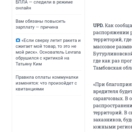
БПЛА — следили в режиме
онлайн
Вам обязаны повысить
UPD.
Как сообща
зарплату — причина
распоряжении р
территорий, где
«Если сверху летит ракета и
массовое размн
сжигает мой товар, то это не
мой риск». Основатель Levrana
Бутурлиновской
обрушился с критикой на
где как раз пр
Татьяну Ким
Тамбовская обл
Правила оплаты коммуналки
изменятся: что произойдет с
«При благоприя
квитанциями
вредителя буде
саранчовых. В 
распространени
территорий. В 
заказников, бу
южными региона