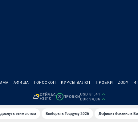
АММА
АФИША
ГОРОСКОП
КУРСЫ ВАЛЮТ
ПРОБКИ
ZODY
И
USD 81,41
СЕЙЧАС
3
ПРОБКИ
+33°C
EUR 94,06
тдохнуть этим летом
Выборы в Госдуму 2026
Дефицит бензина в В