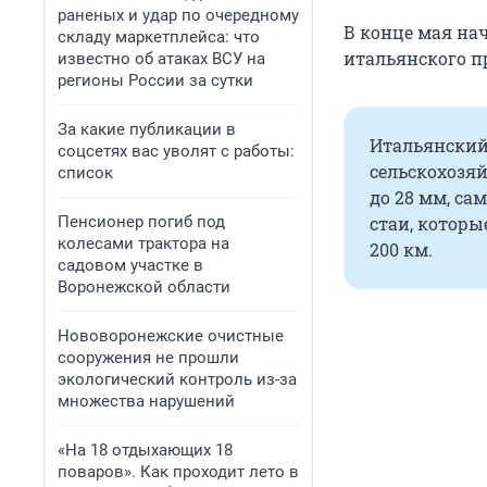
раненых и удар по очередному
В конце мая на
складу маркетплейса: что
итальянского п
известно об атаках ВСУ на
регионы России за сутки
За какие публикации в
Итальянский
соцсетях вас уволят с работы:
сельскохозя
список
до 28 мм, са
Пенсионер погиб под
стаи, которы
колесами трактора на
200 км.
садовом участке в
Воронежской области
Нововоронежские очистные
сооружения не прошли
экологический контроль из-за
множества нарушений
«На 18 отдыхающих 18
поваров». Как проходит лето в