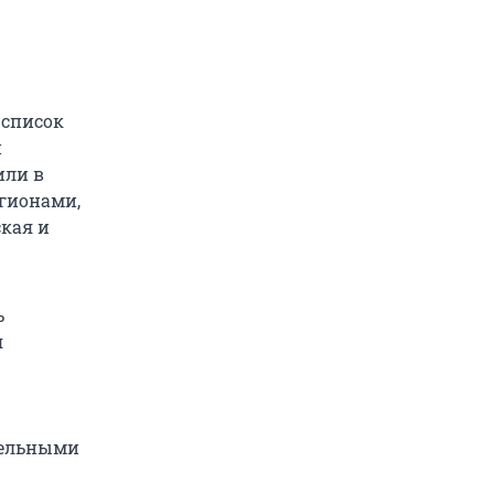
 список
и
или в
егионами,
ская и
ь
я
дельными