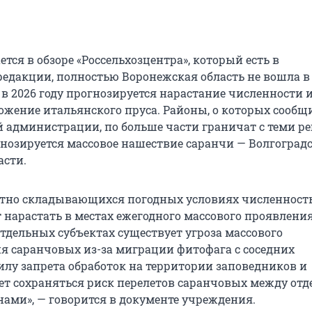
ется в обзоре «Россельхозцентра», который есть в
едакции, полностью Воронежская область не вошла в
 в 2026 году прогнозируется нарастание численности 
ожение итальянского пруса. Районы, о которых сообщ
 администрации, по больше части граничат с теми р
огнозируется массовое нашествие саранчи — Волгоград
асти.
тно складывающихся погодных условиях численност
т нарастать в местах ежегодного массового проявлени
отдельных субъектах существует угроза массового
я саранчовых из-за миграции фитофага с соседних
силу запрета обработок на территории заповедников и
дет сохраняться риск перелетов саранчовых между от
ми», — говорится в документе учреждения.