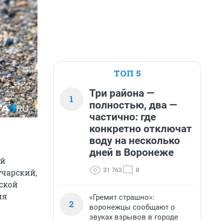
ТОП 5
Три района —
1
полностью, два —
частично: где
конкретно отключат
воду на несколько
дней в Воронеже
ой
31 763
8
учарский,
ской
ия
«Гремит страшно»:
2
воронежцы сообщают о
звуках взрывов в городе