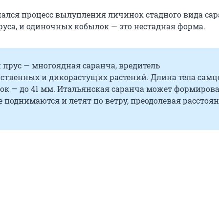
чался процесс вылупления личинок стадного вида сар
руса, и одиночных кобылок — это нестадная форма.
 прус — многоядная саранча, вредитель
йственных и дикорастущих растений. Длина тела самц
мок — до 41 мм. Итальянская саранча может формиров
е поднимаются и летят по ветру, преодолевая расстоян