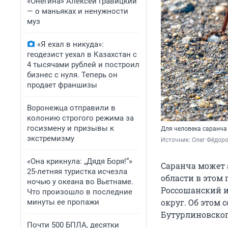
«Онегина» Алексей Гравицкий
— о маньяках и ненужности
муз
«Я ехал в никуда»:
геодезист уехал в Казахстан с
4 тысячами рублей и построил
бизнес с нуля. Теперь он
продает франшизы
Воронежца отправили в
колонию строгого режима за
госизмену и призывы к
Для человека саранча
экстремизму
Источник: 
Олег Фёдоро
«Она крикнула: „Дядя Боря!“»
Саранча может 
25-летняя туристка исчезла
области в этом 
ночью у океана во Вьетнаме.
Россошанский и
Что произошло в последние
округ. Об этом
минуты ее пропажи
Бутурлиновског
Почти 500 БПЛА, десятки