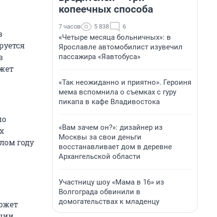
копеечных способа
7 часов
5 838
6
в
«Четыре месяца больничных»: в
руется
Ярославле автомобилист изувечил
в
пассажира «Яавтобуса»
ожет
«Так неожиданно и приятно». Героиня
мема вспомнила о съемках с гуру
пикапа в кафе Владивостока
по
«Вам зачем он?»: дизайнер из
х
Москвы за свои деньги
лом году
восстанавливает дом в деревне
Архангельской области
Участницу шоу «Мама в 16» из
Волгограда обвинили в
домогательствах к младенцу
может
ции.