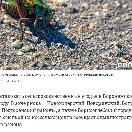
 не опасна, но стая может уничтожать огромные площади посевов
в / CHITA.RU
атаковать сельскохозяйственные угодья в Воронежск
году. В зоне риска — Новохоперский, Поворинский, Бог
 Подгоренский районы, а также Борисоглебский город
 со ссылкой на Россельхозцентр сообщает администрац
о района.