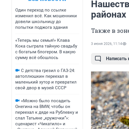
Нашеств
Один переход по ссылке
районах
изменил всё. Как мошенники
довели школьницу до
попытки поджога здания
Также в зон
«Теперь мы семья!» Клава
3 июня 2026, 11:14
Кока сыграла тайную свадьбу
с богатым блогером. В какую
сумму всё обошлось
Написать
С детства грезил о ГАЗ-24:
автоплюшкин переехал в
маленький хутор и превратил
свой двор в музей СССР
«Можно было посадить
Онегина на BMW, чтобы он
переехал к дяде на Рублевку и
слал Татьяне „кружочки“»:
сценарист «Чикатило» и