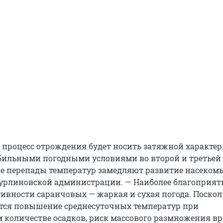
 процесс отрождения будет носить затяжной характер.
абильными погодными условиями во второй и третьей
ие перепады температур замедляют развитие насекомы
урлиновской администрации. — Наиболее благоприя
тивности саранчовых — жаркая и сухая погода. Поскол
тся повышение среднесуточных температур при
 количестве осадков, риск массового размножения в