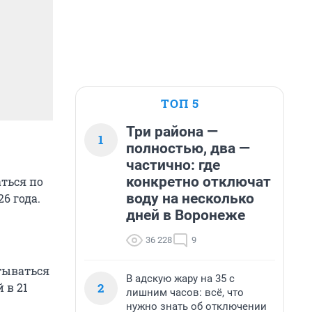
ТОП 5
Три района —
1
полностью, два —
частично: где
конкретно отключат
ться по
воду на несколько
6 года.
дней в Воронеже
36 228
9
тываться
В адскую жару на 35 с
2
 в 21
лишним часов: всё, что
нужно знать об отключении