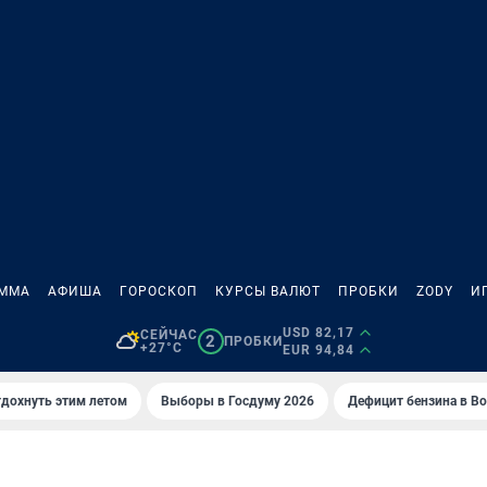
АММА
АФИША
ГОРОСКОП
КУРСЫ ВАЛЮТ
ПРОБКИ
ZODY
И
USD 82,17
СЕЙЧАС
2
ПРОБКИ
+27°C
EUR 94,84
тдохнуть этим летом
Выборы в Госдуму 2026
Дефицит бензина в В