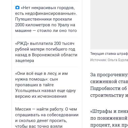
«Нет некрасивых городов,
есть недофинансированные».
Путешественники проехали
2000 километров по Уралу на
машине — стоило ли оно того
«РЖД» выплатила 200 тысяч
рублей матери погибшего год
Текущая ставка штрафо
назад в Воронежской области
зацепера
Источник: 
Ольга Бурла
«Они всё еще в лесу, и им
За просроченну
нужна помощь»: сын
сниженной ставк
пропавших в тайге
Подробности об
Усольцевых назвал еще одну
строительству 
версию их исчезновения
Миссия — найти работу. О чем
«Штрафы и пени
спрашивать на собеседовании
по пониженной с
и сколько денег просить,
процент, как п
чтобы вас точно взяли