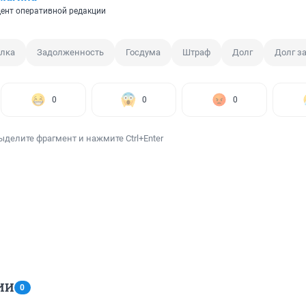
ент оперативной редакции
лка
Задолженность
Госдума
Штраф
Долг
Долг з
0
0
0
ыделите фрагмент и нажмите Ctrl+Enter
ИИ
0