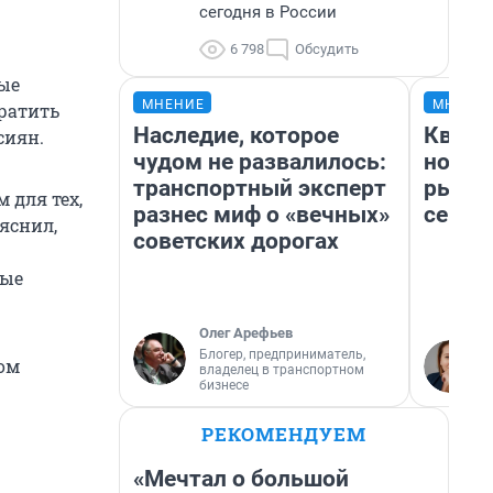
сегодня в России
6 798
Обсудить
ые
МНЕНИЕ
МНЕНИ
вратить
Наследие, которое
Кварт
сиян.
чудом не развалилось:
но де
транспортный эксперт
рынок
 для тех,
разнес миф о «вечных»
сейча
яснил,
советских дорогах
ные
Олег Арефьев
Блогер, предприниматель,
ом
владелец в транспортном
бизнесе
РЕКОМЕНДУЕМ
«Мечтал о большой