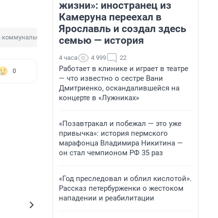
жизни»: иностранец из
Камеруна переехал в
Ярославль и создал здесь
а коммунальные услуги
семью — история
4 часа
4 999
22
Работает в клинике и играет в театре
0
— что известно о сестре Вани
Дмитриенко, оскандалившейся на
концерте в «Лужниках»
«Позавтракал и побежал — это уже
привычка»: история пермского
марафонца Владимира Никитина —
он стал чемпионом РФ 35 раз
«Год преследовал и облил кислотой».
Рассказ петербурженки о жестоком
нападении и реабилитации