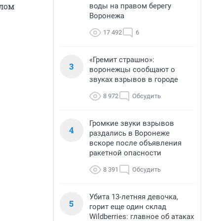
шлом
воды на правом берегу
Воронежа
17 492
6
«Гремит страшно»:
3
воронежцы сообщают о
звуках взрывов в городе
8 972
Обсудить
Громкие звуки взрывов
4
раздались в Воронеже
вскоре после объявления
ракетной опасности
8 391
Обсудить
Убита 13-летняя девочка,
5
горит еще один склад
Wildberries: главное об атаках