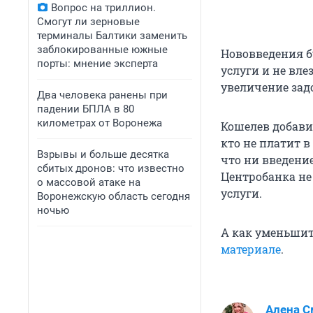
Вопрос на триллион.
Смогут ли зерновые
терминалы Балтики заменить
заблокированные южные
Нововведения 
порты: мнение эксперта
услуги и не вле
увеличение зад
Два человека ранены при
падении БПЛА в 80
километрах от Воронежа
Кошелев добавил
кто не платит 
Взрывы и больше десятка
что ни введени
сбитых дронов: что известно
Центробанка не
о массовой атаке на
услуги.
Воронежскую область сегодня
ночью
А как уменьшит
материале
.
Алена С