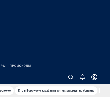
ГРЫ
ПРОМОКОДЫ
оронеже
Кто в Воронеже зарабатывает миллиарды на бензине
Где в