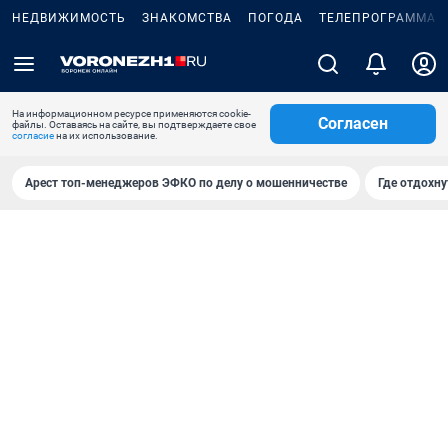
НЕДВИЖИМОСТЬ
ЗНАКОМСТВА
ПОГОДА
ТЕЛЕПРОГРАММА
На информационном ресурсе применяются cookie-
Согласен
файлы. Оставаясь на сайте, вы подтверждаете свое
согласие
на их использование.
Арест топ-менеджеров ЭФКО по делу о мошенничестве
Где отдохну