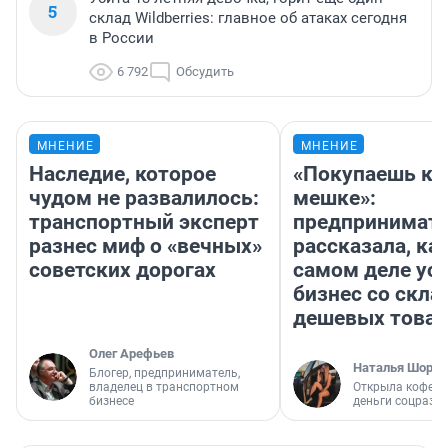
5
склад Wildberries: главное об атаках сегодня
в России
6 792
Обсудить
МНЕНИЕ
МНЕНИЕ
Наследие, которое
«Покупаешь ко
чудом не развалилось:
мешке»:
транспортный эксперт
предпринимат
разнес миф о «вечных»
рассказала, как
советских дорогах
самом деле ус
бизнес со скл
дешевых това
Олег Арефьев
Наталья Шорох
Блогер, предприниматель,
владелец в транспортном
Открыла кофейн
бизнесе
деньги соцразв