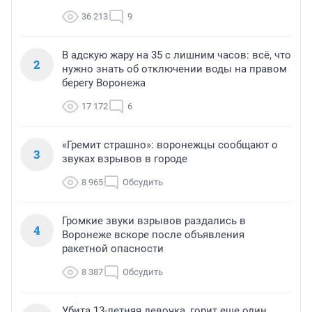
36 213
9
В адскую жару на 35 с лишним часов: всё, что
2
нужно знать об отключении воды на правом
берегу Воронежа
17 172
6
«Гремит страшно»: воронежцы сообщают о
3
звуках взрывов в городе
8 965
Обсудить
Громкие звуки взрывов раздались в
4
Воронеже вскоре после объявления
ракетной опасности
8 387
Обсудить
Убита 13-летняя девочка, горит еще один