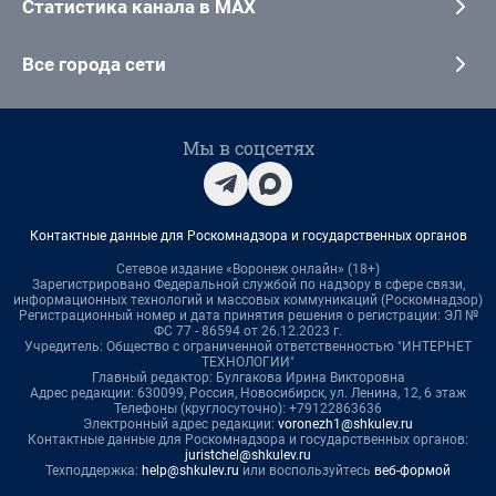
Статистика канала в MAX
Все города сети
Мы в соцсетях
Контактные данные для Роскомнадзора и государственных органов
Сетевое издание «Воронеж онлайн» (18+)
Зарегистрировано Федеральной службой по надзору в сфере связи,
информационных технологий и массовых коммуникаций (Роскомнадзор)
Регистрационный номер и дата принятия решения о регистрации: ЭЛ №
ФС 77 - 86594 от 26.12.2023 г.
Учредитель: Общество с ограниченной ответственностью "ИНТЕРНЕТ
ТЕХНОЛОГИИ"
Главный редактор: Булгакова Ирина Викторовна
Адрес редакции: 630099, Россия, Новосибирск, ул. Ленина, 12, 6 этаж
Телефоны (круглосуточно): +79122863636
Электронный адрес редакции:
voronezh1@shkulev.ru
Контактные данные для Роскомнадзора и государственных органов:
juristchel@shkulev.ru
Техподдержка:
help@shkulev.ru
или воспользуйтесь
веб-формой