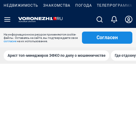
НЕДВИЖИМОСТЬ
ЗНАКОМСТВА
ПОГОДА
ТЕЛЕПРОГРАММА
На информационном ресурсе применяются cookie-
Согласен
файлы. Оставаясь на сайте, вы подтверждаете свое
согласие
на их использование.
Арест топ-менеджеров ЭФКО по делу о мошенничестве
Где отдохну