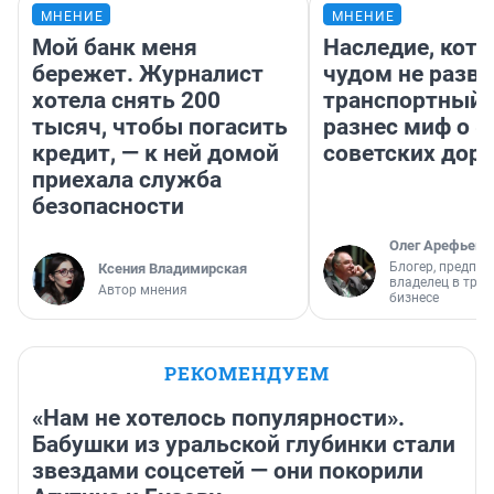
МНЕНИЕ
МНЕНИЕ
Мой банк меня
Наследие, кото
бережет. Журналист
чудом не разва
хотела снять 200
транспортный 
тысяч, чтобы погасить
разнес миф о 
кредит, — к ней домой
советских доро
приехала служба
безопасности
Олег Арефьев
Блогер, предпри
Ксения Владимирская
владелец в тра
Автор мнения
бизнесе
РЕКОМЕНДУЕМ
«Нам не хотелось популярности».
Бабушки из уральской глубинки стали
звездами соцсетей — они покорили