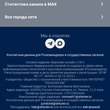
Статистика канала в MAX
Все города сети
Мы в соцсетях
Контактные данные для Роскомнадзора и государственных органов
Сетевое издание «Воронеж онлайн» (18+)
Зарегистрировано Федеральной службой по надзору в сфере связи,
информационных технологий и массовых коммуникаций (Роскомнадзор)
Регистрационный номер и дата принятия решения о регистрации: ЭЛ №
ФС 77 - 86594 от 26.12.2023 г.
Учредитель: Общество с ограниченной ответственностью "ИНТЕРНЕТ
ТЕХНОЛОГИИ"
Главный редактор: Булгакова Ирина Викторовна
Адрес редакции: 630099, Россия, Новосибирск, ул. Ленина, 12, 6 этаж
Телефоны (круглосуточно): +79122863636
Электронный адрес редакции:
voronezh1@shkulev.ru
Контактные данные для Роскомнадзора и государственных органов:
juristchel@shkulev.ru
Техподдержка:
help@shkulev.ru
или воспользуйтесь
веб-формой