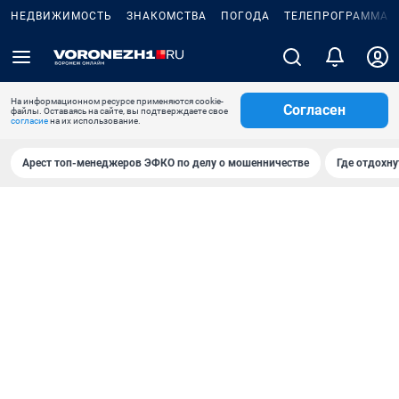
НЕДВИЖИМОСТЬ
ЗНАКОМСТВА
ПОГОДА
ТЕЛЕПРОГРАММА
На информационном ресурсе применяются cookie-
Согласен
файлы. Оставаясь на сайте, вы подтверждаете свое
согласие
на их использование.
Арест топ-менеджеров ЭФКО по делу о мошенничестве
Где отдохну