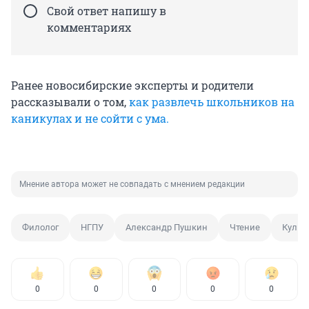
Свой ответ напишу в
комментариях
Ранее новосибирские эксперты и родители
рассказывали о том,
как развлечь школьников на
каникулах и не сойти с ума.
Мнение автора может не совпадать с мнением редакции
Филолог
НГПУ
Александр Пушкин
Чтение
Культ
0
0
0
0
0