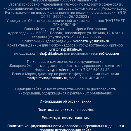
Сетевое издание «Воронеж онлайн» (18+)
Зарегистрировано Федеральной службой по надзору в сфере связи,
информационных технологий и массовых коммуникаций (Роскомнадзор)
Регистрационный номер и дата принятия решения о регистрации: ЭЛ №
ФС 77 - 86594 от 26.12.2023 г.
Учредитель: Общество с ограниченной ответственностью "ИНТЕРНЕТ
ТЕХНОЛОГИИ"
Главный редактор: Булгакова Ирина Викторовна
Адрес редакции: 630099, Россия, Новосибирск, ул. Ленина, 12, 6 этаж
Телефоны (круглосуточно): +79122863636
Электронный адрес редакции:
voronezh1@shkulev.ru
Контактные данные для Роскомнадзора и государственных органов:
juristchel@shkulev.ru
Техподдержка:
help@shkulev.ru
или воспользуйтесь
веб-формой
По вопросам коммерческого сотрудничества:
Жапарова Жанна, менеджер по работе с федеральными клиентами
zhanna.zhaparova@shkulev.ru
, моб. + 7 982 640 34 32
Ревина Мария, директор по работе с федеральными клиентами
mariya.revina@shkulev.ru
, моб. +7 910 402 4056
Редакция сайта не несет ответственности за достоверность
информации, содержащейся в рекламных объявлениях.
Информация об ограничениях
Политика использования cookies
Рекомендательные системы
Политика конфиденциальности и обработки персональных данных и
правила использования сайта