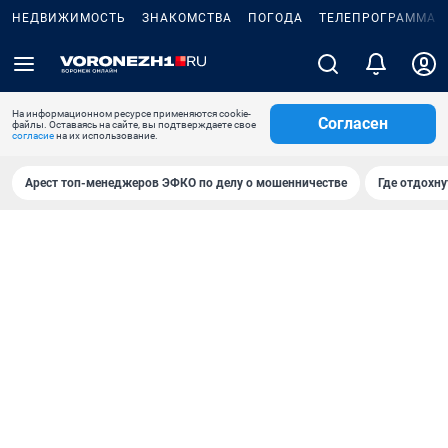
НЕДВИЖИМОСТЬ
ЗНАКОМСТВА
ПОГОДА
ТЕЛЕПРОГРАММА
На информационном ресурсе применяются cookie-
Согласен
файлы. Оставаясь на сайте, вы подтверждаете свое
согласие
на их использование.
Арест топ-менеджеров ЭФКО по делу о мошенничестве
Где отдохну