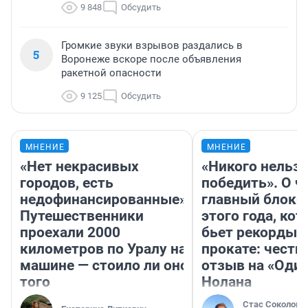
9 848
Обсудить
Громкие звуки взрывов раздались в
5
Воронеже вскоре после объявления
ракетной опасности
9 125
Обсудить
МНЕНИЕ
МНЕНИЕ
«Нет некрасивых
«Никого нельз
городов, есть
победить». О ч
недофинансированные».
главный блокб
Путешественники
этого года, ко
проехали 2000
бьет рекорды 
километров по Уралу на
прокате: честн
машине — стоило ли оно
отзыв на «Оди
того
Нолана
Стас Соколов