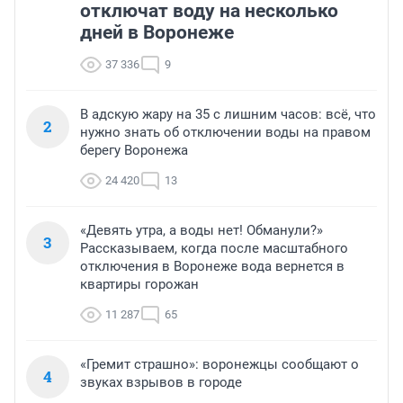
отключат воду на несколько
дней в Воронеже
37 336
9
В адскую жару на 35 с лишним часов: всё, что
2
нужно знать об отключении воды на правом
берегу Воронежа
24 420
13
«Девять утра, а воды нет! Обманули?»
3
Рассказываем, когда после масштабного
отключения в Воронеже вода вернется в
квартиры горожан
11 287
65
«Гремит страшно»: воронежцы сообщают о
4
звуках взрывов в городе