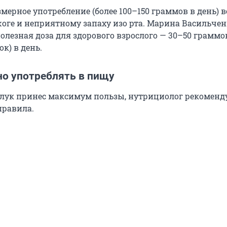
змерное употребление (более 100–150 граммов в день) в
жоге и неприятному запаху изо рта. Марина Васильче
олезная доза для здорового взрослого — 30–50 граммо
к) в день.
но употреблять в пищу
лук принес максимум пользы, нутрициолог рекоменд
правила.