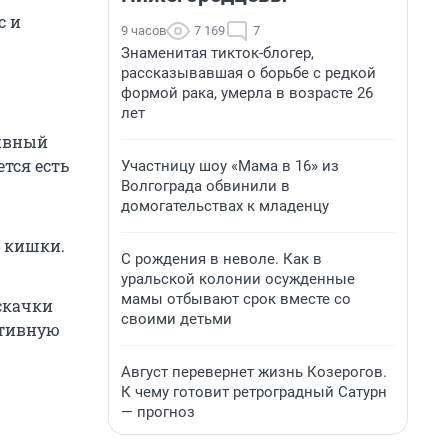
с и
9 часов
7 169
7
Знаменитая тикток-блогер,
рассказывавшая о борьбе с редкой
формой рака, умерла в возрасте 26
лет
сивный
тся есть
Участницу шоу «Мама в 16» из
Волгограда обвинили в
домогательствах к младенцу
й кишки.
С рождения в неволе. Как в
уральской колонии осужденные
мамы отбывают срок вместе со
скачки
своими детьми
ативную
Август перевернет жизнь Козерогов.
К чему готовит ретроградный Сатурн
— прогноз