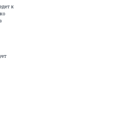
едет к
нко
в
ует