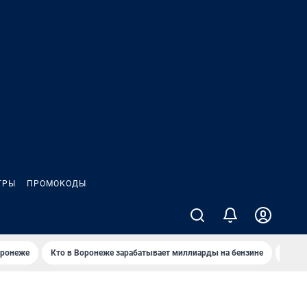
ГРЫ
ПРОМОКОДЫ
оронеже
Кто в Воронеже зарабатывает миллиарды на бензине
Где в