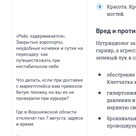
Красота. Кр
ногтей.
Вред и прот
«Рейс задерживается».
Закрытые аэропорты,
Нутрициолог за
неудобные ночевки и сутки на
гарнир, а агрес
пересадку: как
зеленый лук в 
путешествовать при
нестабильном небе
обострение
Что делать, если при доставке
Клетчатка 
с маркетплейса вам привезли
битую технику, но вы ее не
гипертония
проверили при курьере?
давления и
нервную си
Где в Воронежской области
бронхиальн
отключат газ 7 августа: адреса
и время
провоцирую