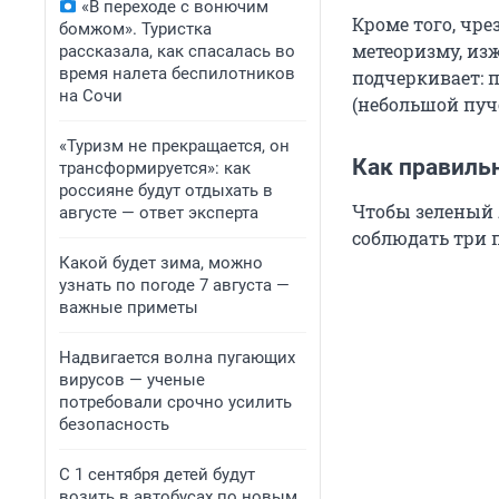
«В переходе с вонючим
Кроме того, чре
бомжом». Туристка
метеоризму, из
рассказала, как спасалась во
время налета беспилотников
подчеркивает: п
на Сочи
(небольшой пучо
«Туризм не прекращается, он
Как правиль
трансформируется»: как
россияне будут отдыхать в
Чтобы зеленый 
августе — ответ эксперта
соблюдать три 
Какой будет зима, можно
узнать по погоде 7 августа —
важные приметы
Надвигается волна пугающих
вирусов — ученые
потребовали срочно усилить
безопасность
С 1 сентября детей будут
возить в автобусах по новым