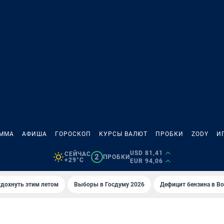
АММА
АФИША
ГОРОСКОП
КУРСЫ ВАЛЮТ
ПРОБКИ
ZODY
И
USD 81,41
СЕЙЧАС
2
ПРОБКИ
+29°C
EUR 94,06
тдохнуть этим летом
Выборы в Госдуму 2026
Дефицит бензина в В