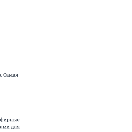
). Самая
 эфирные
ками для