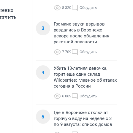
8 320
Обсудить
ченко
аничить
Громкие звуки взрывов
3
раздались в Воронеже
вскоре после объявления
ракетной опасности
7 709
Обсудить
Убита 13-летняя девочка,
4
горит еще один склад
Wildberries: главное об атаках
сегодня в России
6 069
Обсудить
Где в Воронеже отключат
5
горячую воду на неделе с 3
по 9 августа: список домов