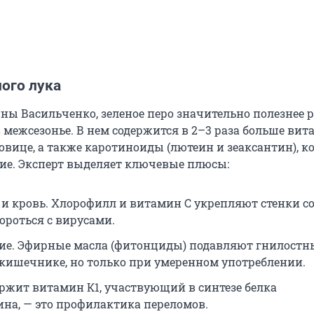
ого лука
ны Васильченко, зеленое перо значительно полезнее 
в межсезонье. В нем содержится в 2–3 раза больше вит
овице, а также каротиноиды (лютеин и зеаксантин), к
е. Эксперт выделяет ключевые плюсы:
и кровь. Хлорофилл и витамин C укрепляют стенки со
ороться с вирусами.
е. Эфирные масла (фитонциды) подавляют гнилостн
 кишечнике, но только при умеренном употреблении.
ержит витамин К1, участвующий в синтезе белка
ина, — это профилактика переломов.