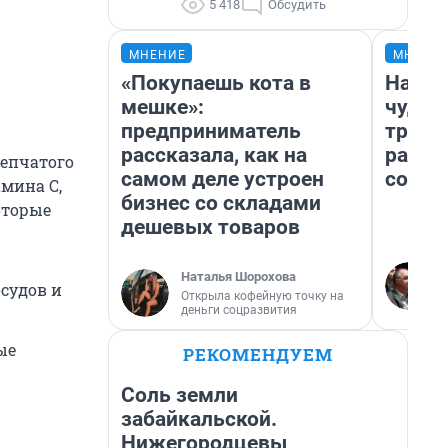
5 418
Обсудить
МНЕНИЕ
МНЕНИ
«Покупаешь кота в
Насле
мешке»:
чудом
предприниматель
транс
рассказала, как на
разне
репчатого
самом деле устроен
совет
амина С,
бизнес со складами
оторые
дешевых товаров
Наталья Шорохова
судов и
Открыла кофейную точку на
деньги соцразвития
ые
РЕКОМЕНДУЕМ
Соль земли
забайкальской.
Нижегородцевы