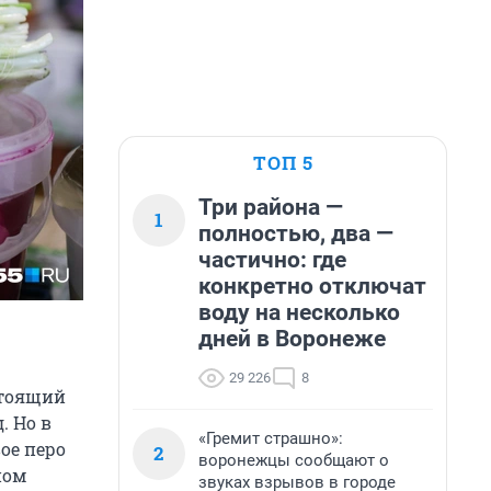
ТОП 5
Три района —
1
полностью, два —
частично: где
конкретно отключат
воду на несколько
дней в Воронеже
29 226
8
стоящий
. Но в
«Гремит страшно»:
ое перо
2
воронежцы сообщают о
ном
звуках взрывов в городе