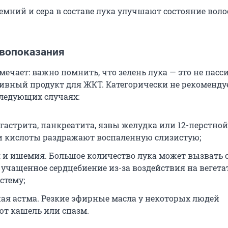
емний и сера в составе лука улучшают состояние воло
ивопоказания
мечает: важно помнить, что зелень лука — это не пас
сивный продукт для ЖКТ. Категорически не рекомендуе
следующих случаях:
 гастрита, панкреатита, язвы желудка или 12-перстно
и кислоты раздражают воспаленную слизистую;
 и ишемия. Большое количество лука может вызвать 
 учащенное сердцебиение из-за воздействия на вегет
стему;
ая астма. Резкие эфирные масла у некоторых людей
т кашель или спазм.