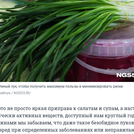
еленый лук, чтобы получить максимум пользы и минимизировать риски
ийчук / NGS55.RU
то не просто яркая приправа к салатам и супам, а на
ически активных веществ, доступный нам круглый год
минами мы забываем, что даже такое безобидное луков
вред при определенных заболеваниях или неправиль