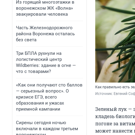
Из горящей многоэтажки в
воронежском ЖК «Волна»
эвакуировали человека
Часть Железнодорожного
района Воронежа осталась
без света
Три БПЛА рухнули на
логистический центр
Wildberries: здание в огне —
что с товарами?
«Как они получают сто баллов
Как правильно есть з
— серьезный вопрос». О
Источник: 
Евгений Соф
кризисе ЕГЭ, всего
образования и ужасах
Зеленый лук — э
приемной кампании
кладезь биолог
Сирены сегодня ночью
погоне за вита
включали в каждом третьем
может нанести 
воронежском