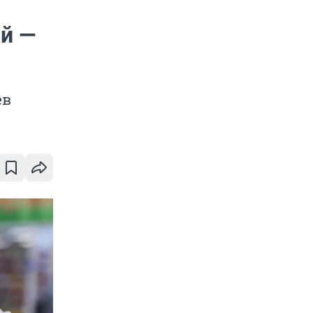
й —
ев