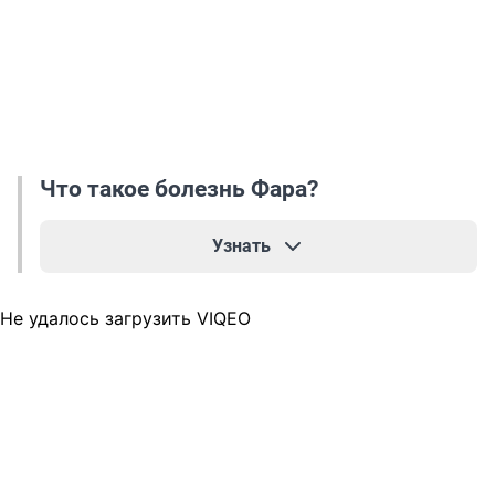
Что такое болезнь Фара?
Узнать
Болезнь Фара — это редкое генетическое
Не удалось загрузить VIQEO
неврологическое заболевание, при котором в
глубинных структурах мозга накапливаются
отложения кальция. Чаще всего они
обнаруживаются в базальных ганглиях —
участках, отвечающих за движение,
координацию и некоторые когнитивные
функции. Ее выявляют случайно и только с