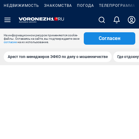
НЕДВИЖИМОСТЬ
ЗНАКОМСТВА
ПОГОДА
ТЕЛЕПРОГРАММА
На информационном ресурсе применяются cookie-
Согласен
файлы. Оставаясь на сайте, вы подтверждаете свое
согласие
на их использование.
Арест топ-менеджеров ЭФКО по делу о мошенничестве
Где отдохну