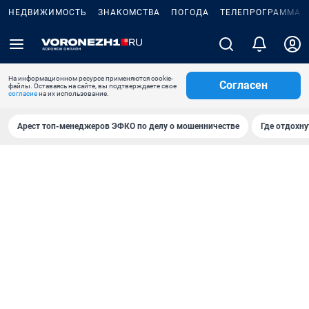
НЕДВИЖИМОСТЬ
ЗНАКОМСТВА
ПОГОДА
ТЕЛЕПРОГРАММА
На информационном ресурсе применяются cookie-
Согласен
файлы. Оставаясь на сайте, вы подтверждаете свое
согласие
на их использование.
Арест топ-менеджеров ЭФКО по делу о мошенничестве
Где отдохну