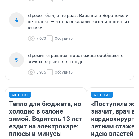
«Грохот был, и не раз». Взрывы в Воронеже и
4
не только — что рассказали жители о ночных
атаках
7 670
Обсудить
«Гремит страшно»: воронежцы сообщают о
5
звуках взрывов в городе
5 975
Обсудить
МНЕНИЕ
МНЕНИЕ
Тепло для бюджета, но
«Поступила жа
холодно в салоне
значит, врач в
зимой. Водитель 13 лет
кардиохирург с
ездит на электрокаре:
летним стажем
плюсы и минусы
идею властей