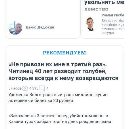
увольнять мед
хамство
Роман Рисберг
Выполнил более
лечебных и диа
Денис Дедюхин
вмешательств н
сосудах.
РЕКОМЕНДУЕМ
«Не привози их мне в третий раз».
Читинец 40 лет разводит голубей,
которые всегда к нему возвращаются
5 часов
4 395
4
Уроженка Волгограда выиграла миллион, купив
лотерейный билет за 20 рублей
«Заказали на 3-летие»: перед убийством жены в
Казани турок забрал торт на день рождения сына