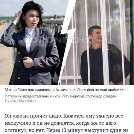
Мажор Гусев для хорошистки/отличницы Леры был первой любовью
Источник: 
предоставлено Анной Устьянцевой, стоп-кадр с видео 
Ирины Лешуковой
Он уже не прячет лицо. Кажется, ему ужасно всё
наскучило и он не дождется, когда же от него
отстанут, но нет. Через 10 минут выступит один из