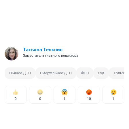
Татьяна Тельпис
Заместитель главного редактора
Пьяное ДТП
Смертельное ДТП
ФНС
Суд
Хользун
0
0
1
10
1