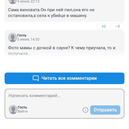
5 июня, 22:13
Сама виновата.Он при ней пил,она его не 
остановила,а села к убийце в машину.
+2
–0
Гость
5 июня, 14:50
Фото мамы с дочкой в сауне? К чему приучала, то и 
получила...
+2
–2
Читать все комментарии
Гость
Отправить
Войти