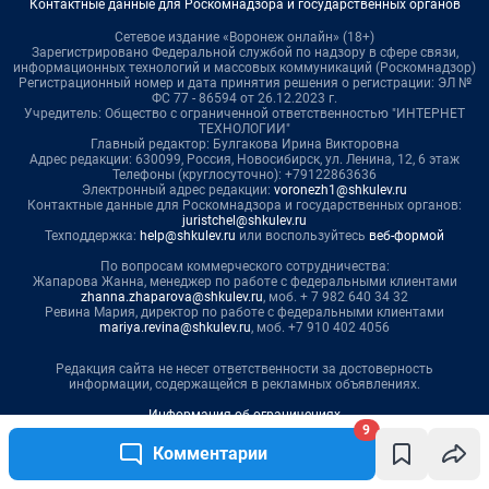
Контактные данные для Роскомнадзора и государственных органов
Сетевое издание «Воронеж онлайн» (18+)
Зарегистрировано Федеральной службой по надзору в сфере связи,
информационных технологий и массовых коммуникаций (Роскомнадзор)
Регистрационный номер и дата принятия решения о регистрации: ЭЛ №
ФС 77 - 86594 от 26.12.2023 г.
Учредитель: Общество с ограниченной ответственностью "ИНТЕРНЕТ
ТЕХНОЛОГИИ"
Главный редактор: Булгакова Ирина Викторовна
Адрес редакции: 630099, Россия, Новосибирск, ул. Ленина, 12, 6 этаж
Телефоны (круглосуточно): +79122863636
Электронный адрес редакции:
voronezh1@shkulev.ru
Контактные данные для Роскомнадзора и государственных органов:
juristchel@shkulev.ru
Техподдержка:
help@shkulev.ru
или воспользуйтесь
веб-формой
По вопросам коммерческого сотрудничества:
Жапарова Жанна, менеджер по работе с федеральными клиентами
zhanna.zhaparova@shkulev.ru
, моб. + 7 982 640 34 32
Ревина Мария, директор по работе с федеральными клиентами
mariya.revina@shkulev.ru
, моб. +7 910 402 4056
Редакция сайта не несет ответственности за достоверность
информации, содержащейся в рекламных объявлениях.
Информация об ограничениях
9
Политика использования cookies
Комментарии
Рекомендательные системы