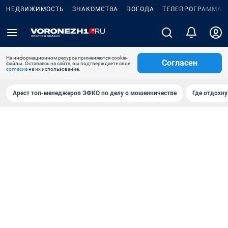
НЕДВИЖИМОСТЬ
ЗНАКОМСТВА
ПОГОДА
ТЕЛЕПРОГРАММА
На информационном ресурсе применяются cookie-
Согласен
файлы. Оставаясь на сайте, вы подтверждаете свое
согласие
на их использование.
Арест топ-менеджеров ЭФКО по делу о мошенничестве
Где отдохну