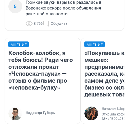
Громкие звуки взрывов раздались в
5
Воронеже вскоре после объявления
ракетной опасности
8 766
Обсудить
МНЕНИЕ
МНЕНИЕ
Колобок-колобок, я
«Покупаешь ко
тебя боюсь! Ради чего
мешке»:
отложили прокат
предпринимат
«Человека-паука» —
рассказала, как
отзыв о фильме про
самом деле ус
«человека-булку»
бизнес со скл
дешевых това
Наталья Шорох
Надежда Губарь
Открыла кофейн
деньги соцразв