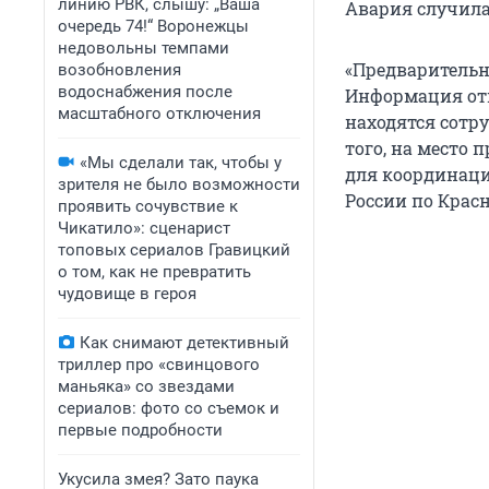
линию РВК, слышу: „Ваша
Авария случилас
очередь 74!“ Воронежцы
недовольны темпами
«Предварительно
возобновления
водоснабжения после
Информация отн
масштабного отключения
находятся сотр
того, на место
«Мы сделали так, чтобы у
для координаци
зрителя не было возможности
России по Крас
проявить сочувствие к
Чикатило»: сценарист
топовых сериалов Гравицкий
о том, как не превратить
чудовище в героя
Как снимают детективный
триллер про «свинцового
маньяка» со звездами
сериалов: фото со съемок и
первые подробности
Укусила змея? Зато паука