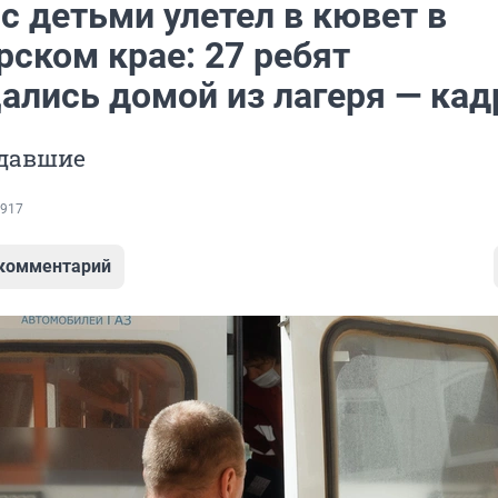
с детьми улетел в кювет в
рском крае: 27 ребят
ались домой из лагеря — ка
адавшие
917
 комментарий