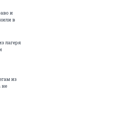
раво и
нили в
из лагеря
и
егам из
 не