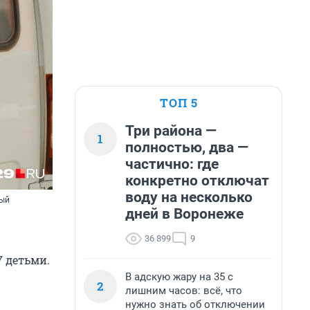
ТОП 5
Три района —
1
полностью, два —
частично: где
конкретно отключат
воду на несколько
ный
дней в Воронеже
36 899
9
7 детьми.
В адскую жару на 35 с
2
лишним часов: всё, что
нужно знать об отключении