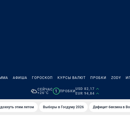
АММА
АФИША
ГОРОСКОП
КУРСЫ ВАЛЮТ
ПРОБКИ
ZODY
И
USD 82,17
СЕЙЧАС
1
ПРОБКИ
+26°C
EUR 94,84
тдохнуть этим летом
Выборы в Госдуму 2026
Дефицит бензина в В