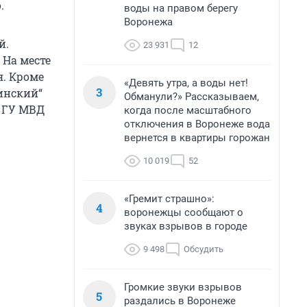
.
воды на правом берегу
Воронежа
й.
23 931
12
 На месте
я. Кроме
«Девять утра, а воды нет!
3
инский“
Обманули?» Рассказываем,
е ГУ МВД
когда после масштабного
отключения в Воронеже вода
вернется в квартиры горожан
10 019
52
«Гремит страшно»:
4
воронежцы сообщают о
звуках взрывов в городе
9 498
Обсудить
Громкие звуки взрывов
5
раздались в Воронеже