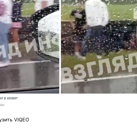
ел в кювет
фо»
узить VIQEO