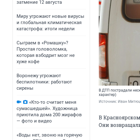
затмение 12 августа
Миру угрожают новые вирусы
и глобальная климатическая
катастрофа: итоги недели
Сыграем в «Ромашку»?
Простая головоломка,
которая взбодрит мозг не
хуже кофе
Воронежу угрожают
беспилотники: работают
сирены
В ДТП пострадали нес
характер)
«Кто-то считает меня
Источник: 
Иван Митюш
сумасшедшей». Художница
приютила дома 200 жирафов
В Красноярском
— фото и видео
Они возвращали
«Воды нет, звоню на горячую