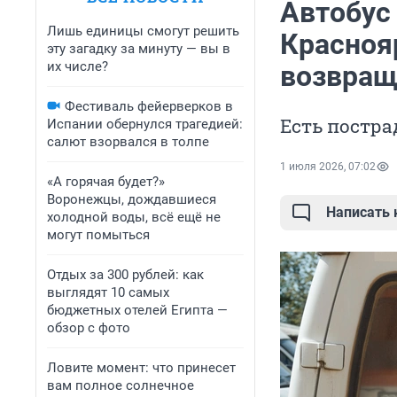
Автобус 
Лишь единицы смогут решить
Красноя
эту загадку за минуту — вы в
их числе?
возвращ
Фестиваль фейерверков в
Есть постр
Испании обернулся трагедией:
салют взорвался в толпе
1 июля 2026, 07:02
«А горячая будет?»
Воронежцы, дождавшиеся
Написать
холодной воды, всё ещё не
могут помыться
Отдых за 300 рублей: как
выглядят 10 самых
бюджетных отелей Египта —
обзор с фото
Ловите момент: что принесет
вам полное солнечное