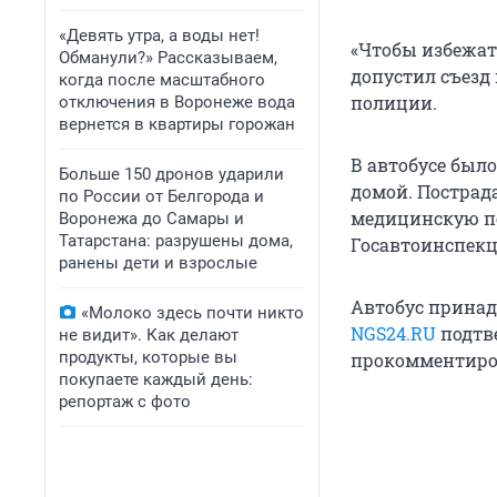
«Девять утра, а воды нет!
«Чтобы избежат
Обманули?» Рассказываем,
допустил съезд
когда после масштабного
полиции.
отключения в Воронеже вода
вернется в квартиры горожан
В автобусе было
Больше 150 дронов ударили
домой. Пострад
по России от Белгорода и
медицинскую по
Воронежа до Самары и
Татарстана: разрушены дома,
Госавтоинспекц
ранены дети и взрослые
Автобус принад
«Молоко здесь почти никто
NGS24.RU
подтве
не видит». Как делают
продукты, которые вы
прокомментиро
покупаете каждый день:
репортаж с фото