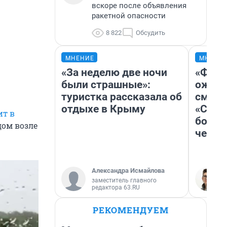
вскоре после объявления
ракетной опасности
8 822
Обсудить
МНЕНИЕ
МНЕНИ
«За неделю две ночи
«Фина
были страшные»:
ожида
туристка рассказала об
смотр
отдыхе в Крыму
«Стар
ит в
больш
дом возле
честн
Александра Исмайлова
заместитель главного
редактора 63.RU
РЕКОМЕНДУЕМ