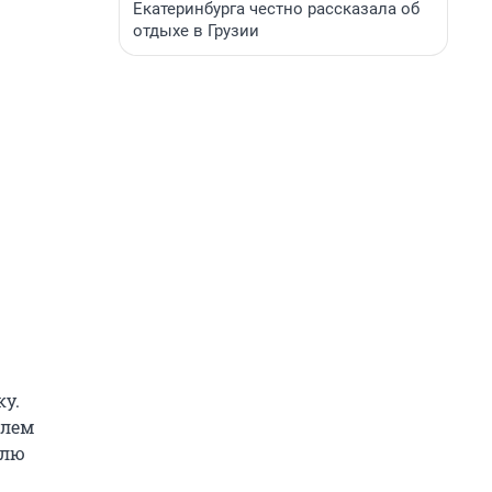
Екатеринбурга честно рассказала об
отдыхе в Грузии
ку.
улем
елю