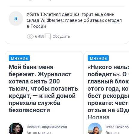
Убита 13-летняя девочка, горит еще один
5
склад Wildberries: главное об атаках сегодня
в России
6 459
Обсудить
МНЕНИЕ
МНЕНИЕ
Мой банк меня
«Никого нельз
бережет. Журналист
победить». О ч
хотела снять 200
главный блокб
тысяч, чтобы погасить
этого года, ко
кредит, — к ней домой
бьет рекорды 
приехала служба
прокате: честн
безопасности
отзыв на «Оди
Нолана
Ксения Владимирская
Стас Соколов
Автор мнения
Эксперт