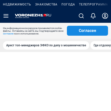
НЕДВИЖИМОСТЬ
ЗНАКОМСТВА
ПОГОДА
ТЕЛЕПРОГРАММА
На информационном ресурсе применяются cookie-
Согласен
файлы. Оставаясь на сайте, вы подтверждаете свое
согласие
на их использование.
Арест топ-менеджеров ЭФКО по делу о мошенничестве
Где отдохну