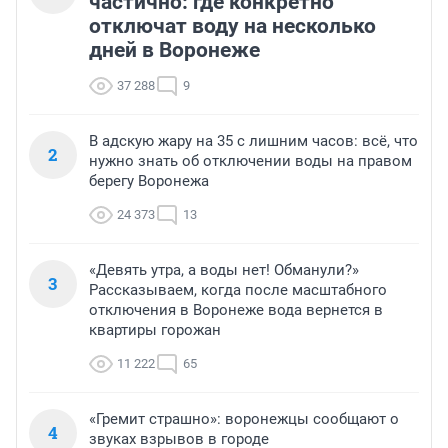
частично: где конкретно
отключат воду на несколько
дней в Воронеже
37 288
9
В адскую жару на 35 с лишним часов: всё, что
2
нужно знать об отключении воды на правом
берегу Воронежа
24 373
13
«Девять утра, а воды нет! Обманули?»
3
Рассказываем, когда после масштабного
отключения в Воронеже вода вернется в
квартиры горожан
11 222
65
«Гремит страшно»: воронежцы сообщают о
4
звуках взрывов в городе