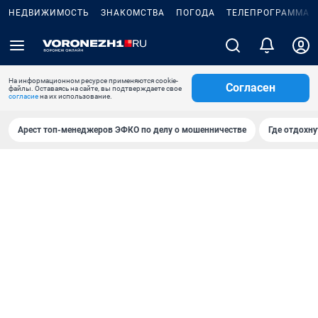
НЕДВИЖИМОСТЬ
ЗНАКОМСТВА
ПОГОДА
ТЕЛЕПРОГРАММА
На информационном ресурсе применяются cookie-
Согласен
файлы. Оставаясь на сайте, вы подтверждаете свое
согласие
на их использование.
Арест топ-менеджеров ЭФКО по делу о мошенничестве
Где отдохну