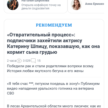
Наталья Шорохова
Анна Ермакова
Открыла кофейную точку на
деньги соцразвития
РЕКОМЕНДУЕМ
«Отвратительный процесс»:
подписчики захейтили актрису
Катерину Шпицу, показавшую, как она
кормит сына грудью
2 часа
3 029
15
Победили рак и стали родителями вопреки всему.
История любви якутского бегуна и его жены
«Я тебя счас ***, петухом поедешь в зону!» Публикуем
видео нападения уральского гопника на ветерана
СВО
В лесах Архангельской области много лисичек: как их