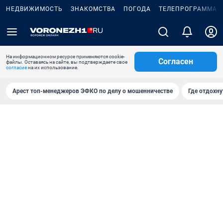
НЕДВИЖИМОСТЬ
ЗНАКОМСТВА
ПОГОДА
ТЕЛЕПРОГРАММА
На информационном ресурсе применяются cookie-
Согласен
файлы. Оставаясь на сайте, вы подтверждаете свое
согласие
на их использование.
Арест топ-менеджеров ЭФКО по делу о мошенничестве
Где отдохну