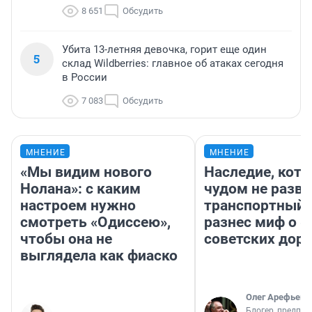
8 651
Обсудить
Убита 13-летняя девочка, горит еще один
5
склад Wildberries: главное об атаках сегодня
в России
7 083
Обсудить
МНЕНИЕ
МНЕНИЕ
«Мы видим нового
Наследие, кото
Нолана»: с каким
чудом не разва
настроем нужно
транспортный 
смотреть «Одиссею»,
разнес миф о 
чтобы она не
советских доро
выглядела как фиаско
Олег Арефьев
Блогер, предпри