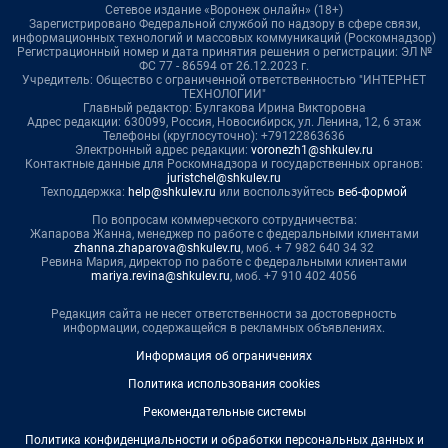
Сетевое издание «Воронеж онлайн» (18+)
Зарегистрировано Федеральной службой по надзору в сфере связи,
информационных технологий и массовых коммуникаций (Роскомнадзор)
Регистрационный номер и дата принятия решения о регистрации: ЭЛ №
ФС 77 - 86594 от 26.12.2023 г.
Учредитель: Общество с ограниченной ответственностью "ИНТЕРНЕТ
ТЕХНОЛОГИИ"
Главный редактор: Булгакова Ирина Викторовна
Адрес редакции: 630099, Россия, Новосибирск, ул. Ленина, 12, 6 этаж
Телефоны (круглосуточно): +79122863636
Электронный адрес редакции:
voronezh1@shkulev.ru
Контактные данные для Роскомнадзора и государственных органов:
juristchel@shkulev.ru
Техподдержка:
help@shkulev.ru
или воспользуйтесь
веб-формой
По вопросам коммерческого сотрудничества:
Жапарова Жанна, менеджер по работе с федеральными клиентами
zhanna.zhaparova@shkulev.ru
, моб. + 7 982 640 34 32
Ревина Мария, директор по работе с федеральными клиентами
mariya.revina@shkulev.ru
, моб. +7 910 402 4056
Редакция сайта не несет ответственности за достоверность
информации, содержащейся в рекламных объявлениях.
Информация об ограничениях
Политика использования cookies
Рекомендательные системы
Политика конфиденциальности и обработки персональных данных и