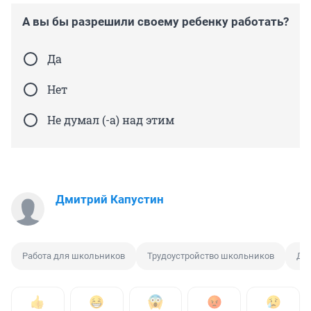
А вы бы разрешили своему ребенку работать?
Да
Нет
Не думал (-а) над этим
Дмитрий Капустин
Работа для школьников
Трудоустройство школьников
Дет