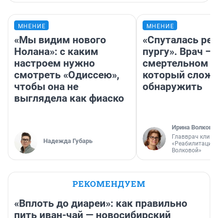
МНЕНИЕ
МНЕНИЕ
«Мы видим нового
«Спуталась реч
Нолана»: с каким
пургу». Врач — 
настроем нужно
смертельном д
смотреть «Одиссею»,
который слож
чтобы она не
обнаружить
выглядела как фиаско
Ирина Волкова
Главврач клини
Надежда Губарь
«Реабилитация 
Волковой»
РЕКОМЕНДУЕМ
«Вплоть до диареи»: как правильно
пить иван-чай — новосибирский