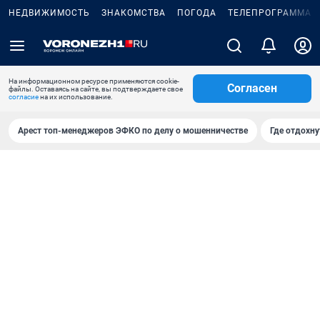
НЕДВИЖИМОСТЬ
ЗНАКОМСТВА
ПОГОДА
ТЕЛЕПРОГРАММА
На информационном ресурсе применяются cookie-
Согласен
файлы. Оставаясь на сайте, вы подтверждаете свое
согласие
на их использование.
Арест топ-менеджеров ЭФКО по делу о мошенничестве
Где отдохну