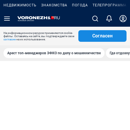
НЕДВИЖИМОСТЬ
ЗНАКОМСТВА
ПОГОДА
ТЕЛЕПРОГРАММА
На информационном ресурсе применяются cookie-
Согласен
файлы. Оставаясь на сайте, вы подтверждаете свое
согласие
на их использование.
Арест топ-менеджеров ЭФКО по делу о мошенничестве
Где отдохну