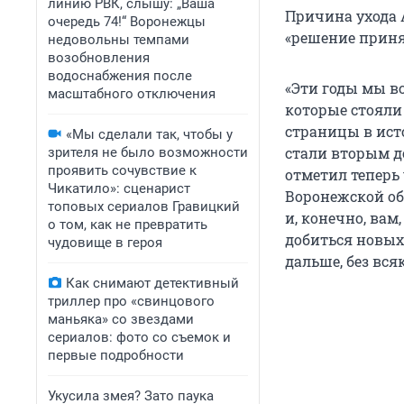
линию РВК, слышу: „Ваша
Причина ухода А
очередь 74!“ Воронежцы
«решение приня
недовольны темпами
возобновления
водоснабжения после
«Эти годы мы в
масштабного отключения
которые стояли
страницы в ист
«Мы сделали так, чтобы у
стали вторым до
зрителя не было возможности
проявить сочувствие к
отметил теперь
Чикатило»: сценарист
Воронежской об
топовых сериалов Гравицкий
и, конечно, вам
о том, как не превратить
добиться новых 
чудовище в героя
дальше, без вся
Как снимают детективный
триллер про «свинцового
маньяка» со звездами
сериалов: фото со съемок и
первые подробности
Укусила змея? Зато паука