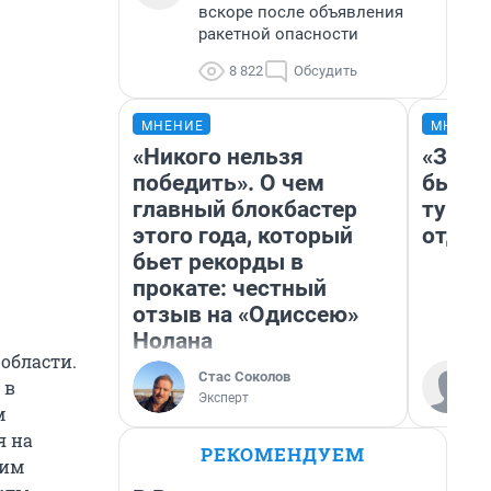
вскоре после объявления
ракетной опасности
8 822
Обсудить
МНЕНИЕ
МНЕНИ
«Никого нельзя
«За н
победить». О чем
были 
главный блокбастер
турис
этого года, который
отдых
бьет рекорды в
прокате: честный
отзыв на «Одиссею»
Нолана
 области.
Стас Соколов
 в
Эксперт
м
я на
РЕКОМЕНДУЕМ
ким