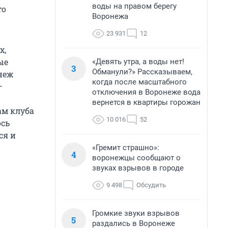
воды на правом берегу
то
Воронежа
23 931
12
х,
ые
«Девять утра, а воды нет!
3
Обманули?» Рассказываем,
неж
когда после масштабного
—
отключения в Воронеже вода
вернется в квартиры горожан
ам клуба
10 016
52
ось
ся и
«Гремит страшно»:
4
воронежцы сообщают о
звуках взрывов в городе
9 498
Обсудить
Громкие звуки взрывов
5
раздались в Воронеже