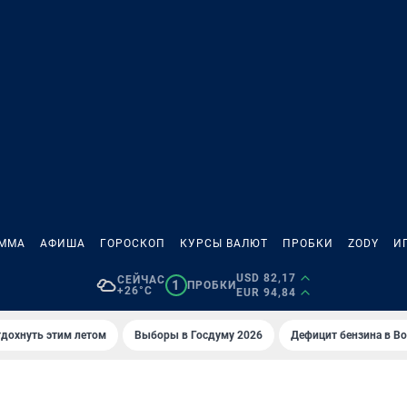
АММА
АФИША
ГОРОСКОП
КУРСЫ ВАЛЮТ
ПРОБКИ
ZODY
И
USD 82,17
СЕЙЧАС
1
ПРОБКИ
+26°C
EUR 94,84
тдохнуть этим летом
Выборы в Госдуму 2026
Дефицит бензина в В