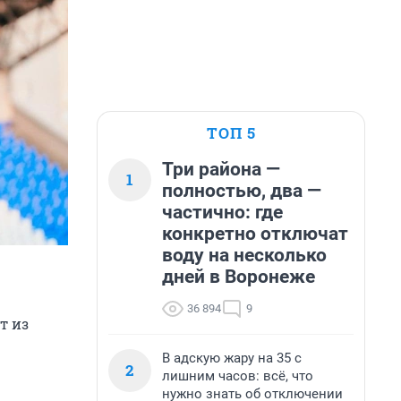
ТОП 5
Три района —
1
полностью, два —
частично: где
конкретно отключат
воду на несколько
дней в Воронеже
36 894
9
т из
В адскую жару на 35 с
2
лишним часов: всё, что
нужно знать об отключении