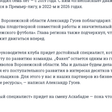
одил семь лет — с 2019 года. С ним «огнеопасные» дв
я в Премьер-лигу, в 2022-м и 2026 годах.
 Воронежской области Александр Гусев поблагодарил
годы плодотворной совместной работы и значительный
жского футбола». Глава региона также подчеркнул, ч
жит двигаться вперед.
руководителя клуба придет достойный специалист, к
ту по развитию команды. „Факел“ остается одним из 
волов Воронежской области. Мы и дальше будем дела
я его поступательного развития в интересах десятков
ьщиков. Для этого у нас и наших партнеров из бизнес
 ресурсы», — написал Александр Гусев.
ый специалист» придет на смену Асхабадзе — пока что