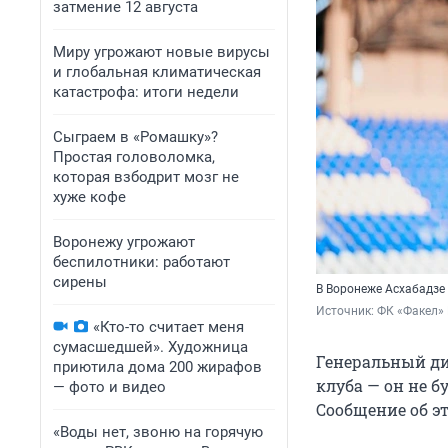
затмение 12 августа
Миру угрожают новые вирусы
и глобальная климатическая
катастрофа: итоги недели
Сыграем в «Ромашку»?
Простая головоломка,
которая взбодрит мозг не
хуже кофе
Воронежу угрожают
беспилотники: работают
сирены
В Воронеже Асхабадзе 
Источник: 
ФК «Факел» 
«Кто-то считает меня
сумасшедшей». Художница
Генеральный ди
приютила дома 200 жирафов
клуба — он не б
— фото и видео
Сообщение об э
«Воды нет, звоню на горячую