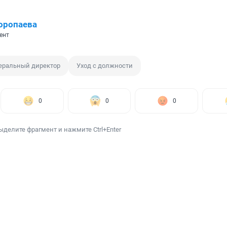
оропаева
ент
еральный директор
Уход с должности
0
0
0
ыделите фрагмент и нажмите Ctrl+Enter