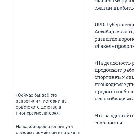
«Факелом» руков
смогли пробитьс
UPD.
Губернатор
Асхабадзе «за 
развитие вороне
«Факел» продол
«На должность 
продолжит рабо
спортивных сим
необходимое дл
преданных болел
«Сейчас бы всё это
все необходимые
запретили»: истории из
советского детства в
пионерских лагерях
Что за «достойн
сообщается.
На какой срок отодвинули
реформу семейной ипотеки: в