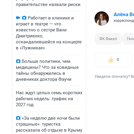
правительстве назвали риски
Алёна В
Работает в клинике и
корреспонд
играет в театре — что
известно о сестре Вани
Дмитриенко,
ФК Факел
Ген
оскандалившейся на концерте
в «Лужниках»
0
Больше политики, чем
медицины? Что за ковидные
тайны обнаружились в
Увидели опечатку? В
дневниках доктора Фаучи
Нас ждут целых семь коротких
рабочих недель: график на
2027 год
«За неделю две ночи были
страшные»: туристка
рассказала об отдыхе в Крыму