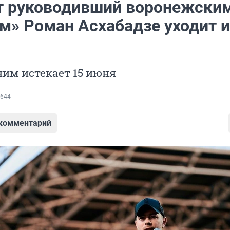
т руководивший воронежски
м» Роман Асхабадзе уходит и
ним истекает 15 июня
644
 комментарий