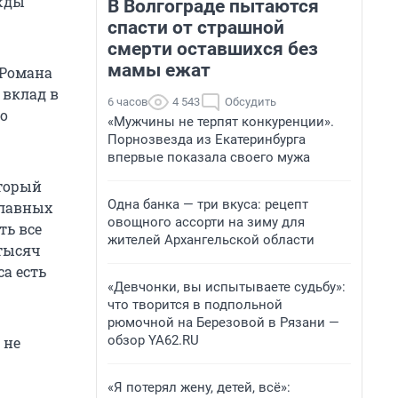
ажды
В Волгограде пытаются
спасти от страшной
смерти оставшихся без
мамы ежат
 Романа
 вклад в
6 часов
4 543
Обсудить
то
«Мужчины не терпят конкуренции».
Порнозвезда из Екатеринбурга
впервые показала своего мужа
оторый
Одна банка — три вкуса: рецепт
главных
овощного ассорти на зиму для
ть все
жителей Архангельской области
 тысяч
а есть
«Девчонки, вы испытываете судьбу»:
что творится в подпольной
рюмочной на Березовой в Рязани —
обзор YA62.RU
 не
«Я потерял жену, детей, всё»: