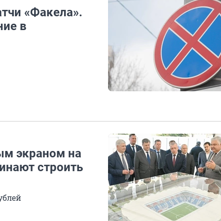
тчи «Факела».
ние в
ым экраном на
чинают строить
ублей