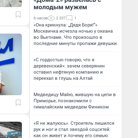
молодым мужем
6 часов
2 337
1
«Она крикнула: „Дядя Боря!“»
Москвичка исчезла ночью у океана
во Вьетнаме. Что произошло в
последние минуты пропажи девушки
«С гордостью говорю, что я
деревенский»: зачем северянин
оставил нефтяную компанию и
переехал в глушь на Алтай
Медведицу Майю, жившую на цепи в
Приморье, познакомили с
гималайским медведем Фиником
«Я не жалуюсь». Строитель лишился
рук и ног и стал звездой соцсетей:
как он живет и почему его семью