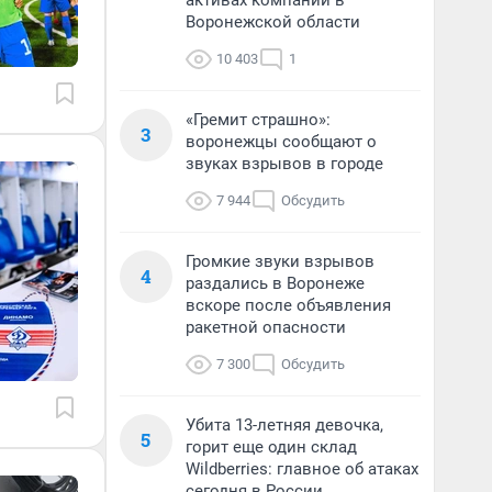
активах компании в
Воронежской области
10 403
1
«Гремит страшно»:
3
воронежцы сообщают о
звуках взрывов в городе
7 944
Обсудить
Громкие звуки взрывов
4
раздались в Воронеже
вскоре после объявления
ракетной опасности
7 300
Обсудить
Убита 13-летняя девочка,
5
горит еще один склад
Wildberries: главное об атаках
сегодня в России