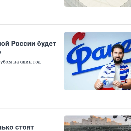
ной России будет
»
убом на один год
лько стоят