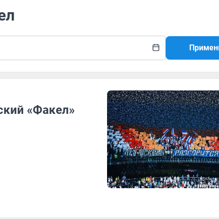
ел
Примен
ский «Факел»