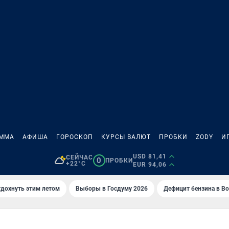
АММА
АФИША
ГОРОСКОП
КУРСЫ ВАЛЮТ
ПРОБКИ
ZODY
И
USD 81,41
СЕЙЧАС
0
ПРОБКИ
+22°C
EUR 94,06
тдохнуть этим летом
Выборы в Госдуму 2026
Дефицит бензина в В