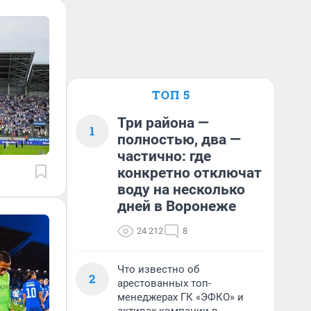
ТОП 5
Три района —
1
полностью, два —
частично: где
конкретно отключат
воду на несколько
дней в Воронеже
24 212
8
Что известно об
2
арестованных топ-
менеджерах ГК «ЭФКО» и