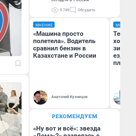
5 749
Обсудить
МНЕНИЕ
МНЕНИЕ
«Машина просто
Тепло 
полетела». Водитель
холодн
сравнил бензин в
зимой.
Казахстане и России
ездит н
плюсы 
Анатолий Кузнецов
Д
РЕКОМЕНДУЕМ
«Ну вот и всё»: звезда
«Дома-2» развелась с